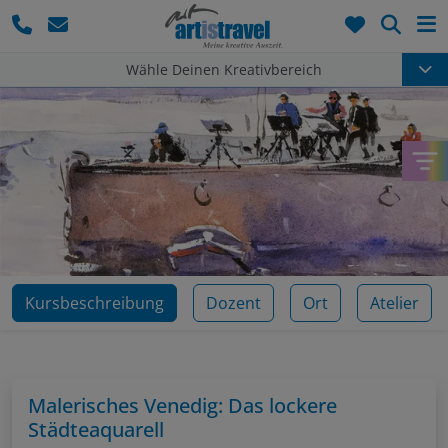
Such
Wähle Deinen Kreativbereich
Kursbeschreibung
Dozent
Ort
Atelier
Malerisches Venedig: Das lockere
Städteaquarell