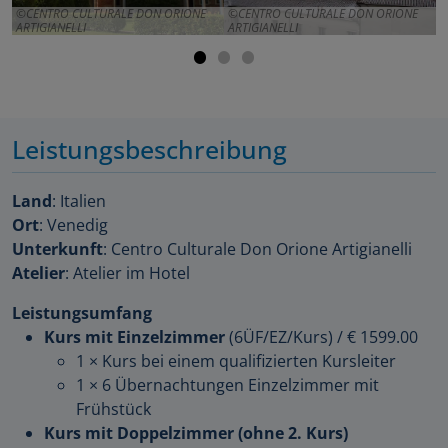
CENTRO CULTURALE DON ORIONE
CENTRO CULTURALE DON ORIONE
ARTIGIANELLI
ARTIGIANELLI
A
Leistungsbeschreibung
Land
: Italien
Ort
: Venedig
Unterkunft
: Centro Culturale Don Orione Artigianelli
Atelier
: Atelier im Hotel
Leistungsumfang
Kurs mit Einzelzimmer
(6ÜF/EZ/Kurs)
/
€ 1599.00
1 × Kurs bei einem qualifizierten Kursleiter
1 × 6 Übernachtungen Einzelzimmer mit
Frühstück
Kurs mit Doppelzimmer (ohne 2. Kurs)