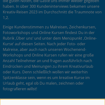
die guten Noten, die Gäste uns immer wieder gegeben
haben. In über 300 Kundeninterviews bekamen unsere
Kreativ-Reisen 2023 im Durchschnitt die Traumnote von
1,2.
Einige Kundenstimmen zu Malreisen, Zeichenkursen,
Fotoworkshops und Online Kursen findest Du in der
Rubrik ‚Über uns’ und unter dem Menüpunkt ‚Online-
Kurse’ auf diesen Seiten. Nach jeder Foto- oder
Malreise, aber auch nach unseren Wochenend-
Workshops und Online Kursen rufen wir eine große
Anzahl Teilnehmer an und fragen ausführlich nach
Eindrücken und Meinungen zu ihrem Kreativurlaub
oder Kurs. Denn schließlich wollen wir weiterhin
Spitzenklasse sein, wenn es um kreative Kurse im
Urlaub geht, egal ob Du malen, zeichnen oder
fotografieren willst!