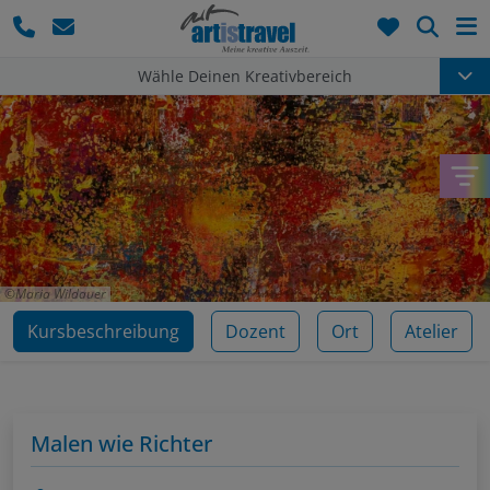
Such
Wähle Deinen Kreativbereich
Maria Wildauer
Kursbeschreibung
Dozent
Ort
Atelier
Malen wie Richter