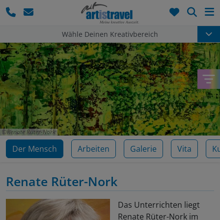
Such
Wähle Deinen Kreativbereich
Renate Rüter-Nork
Der Mensch
Arbeiten
Galerie
Vita
K
Renate Rüter-Nork
Das Unterrichten liegt
Renate Rüter-Nork im