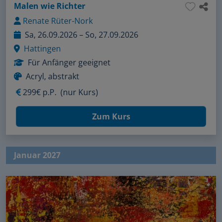
Malen wie Richter
Renate Rüter-Nork
Sa, 26.09.2026 – So, 27.09.2026
Hattingen
Für Anfänger geeignet
Acryl, abstrakt
299€ p.P.
(nur Kurs)
Zum Kurs
Januar 2027