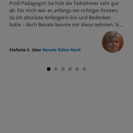
Profi-Pädagogin! Sie holt die Teilnehmer sehr gut
ab. Für mich war es anfangs ein richtiger Knoten,
da ich absolute Anfängerin bin und Bedenken
hatte – doch Renate konnte mir diese nehmen. Sie
hat mich motiviert, bestätigt und bestärkt, meinen
eigenen Weg zu gehen, was mir mental sehr gut
getan hat. Im Kurs konnte ich richtig im Prozess
Stefanie S.
über
Renate Rüter-Nork
sein, mich darauf einlassen und war glücklich –
genau das hatte ich mir erhofft. Ich habe viel
Neues entdeckt; vieles war verschüttet, aber jetzt
kann ich den Faden wieder aufnehmen und
weitermachen.