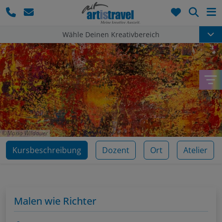
Such
Wähle Deinen Kreativbereich
Maria Wildauer
Kursbeschreibung
Dozent
Ort
Atelier
Malen wie Richter