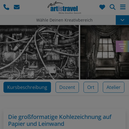
Such
Wähle Deinen Kreativbereich
Kursbeschreibung
Dozent
Ort
Atelier
Die großformatige Kohlezeichnung auf
Papier und Leinwand