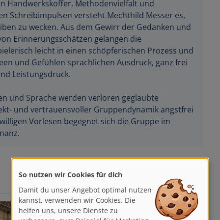
en Handwerkskoffer, Methodenvielfalt und
en Schreibimpulsen versteht Mechthild Messer es,
eiben zu wecken. Aus dem Gewirr der Gedanken und
on Erinnerungsschätzen gelangen die
ielerisch leicht in einen schöpferischen Prozess und
deen und Gefühlen sprachlichen Ausdruck, ganz frei
nd Leistungsdruck.
ten und Sprache werden verloren geglaubte
pekt- und vertrauensvoller Gruppendynamik angstfrei
willigen Vorlesen begegnet sich die Gruppe im
nanz.
So nutzen wir Cookies für dich
Damit du unser Angebot optimal nutzen
kannst, verwenden wir Cookies. Die
helfen uns, unsere Dienste zu