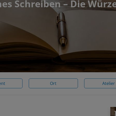
hes Schreiben – Die Würz
ent
Ort
Atelier