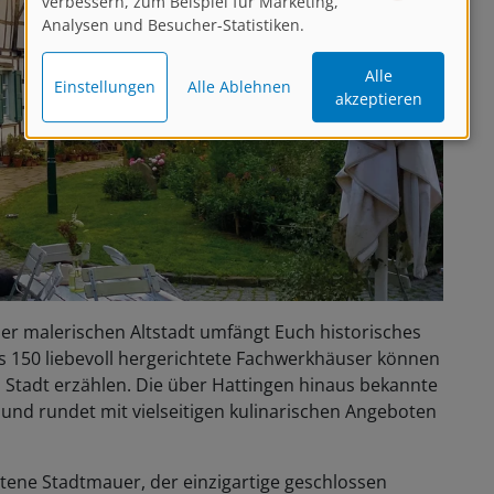
verbessern, zum Beispiel für Marketing,
Analysen und Besucher-Statistiken.
Alle
Einstellungen
Alle Ablehnen
akzeptieren
 der malerischen Altstadt umfängt Euch historisches
ls 150 liebevoll hergerichtete Fachwerkhäuser können
 Stadt erzählen. Die über Hattingen hinaus bekannte
und rundet mit vielseitigen kulinarischen Angeboten
ltene Stadtmauer, der einzigartige geschlossen