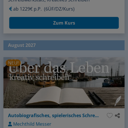
ab
1229€ p.P.
(6ÜF/DZ/Kurs)
Zum Kurs
August 2027
NEU!
Autobiografisches, spielerisches Schreiben: Ein Experimentieren mit Worten und Texten
Mechthild Messer