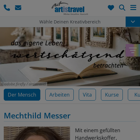
Such
Wähle Deinen Kreativbereich
adobe firefly / artistravel
Der Mensch
Arbeiten
Vita
Kurse
K
Mechthild Messer
Mit einem gefüllten
Handwerkskoffer,