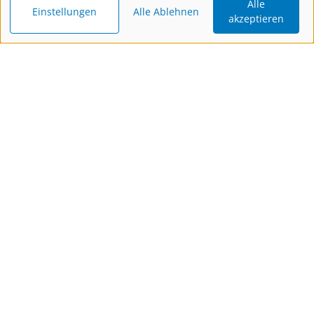
Alle
Einstellungen
Alle Ablehnen
akzeptieren
Katalog
Newsletter
Gutschein
bestellen
bestellen
schenken
Kontakt
Wir sind gerne für Dich da!