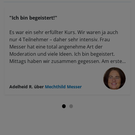
"Ich bin begeistert!"
Es war ein sehr erfüllter Kurs. Wir waren ja auch
nur 4 Teilnehmer – daher sehr intensiv. Frau
Messer hat eine total angenehme Art der
Moderation und viele Ideen. Ich bin begeistert.
Mittags haben wir zusammen gegessen. Am ersten
Tag waren wir bis 18:30 Uhr beschäftigt – danach
war ich platt. Wir haben sehr viel mitbekommen.
Ich habe Lust bekommen. Ich bin sehr kopfbetont
Adelheid R.
über
Mechthild Messer
(bin Lehrerin) und habe am Sonntag das erste Mal
gemerkt, dass ich den Schalk rauslassen kann –
habe ich bei ihr gelernt. Ich habe eine Idee
bekommen, wie ich schreibe und gutes
Handwerkszeug an die Hand bekommen.