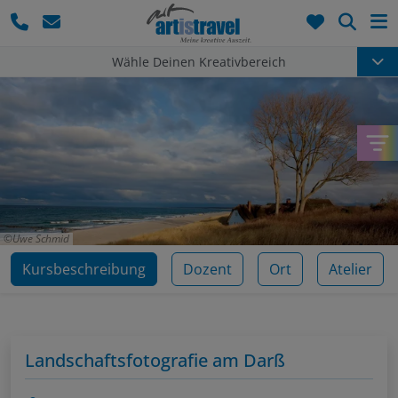
Such
Wähle Deinen Kreativbereich
Uwe Schmid
Kursbeschreibung
Dozent
Ort
Atelier
Landschaftsfotografie am Darß