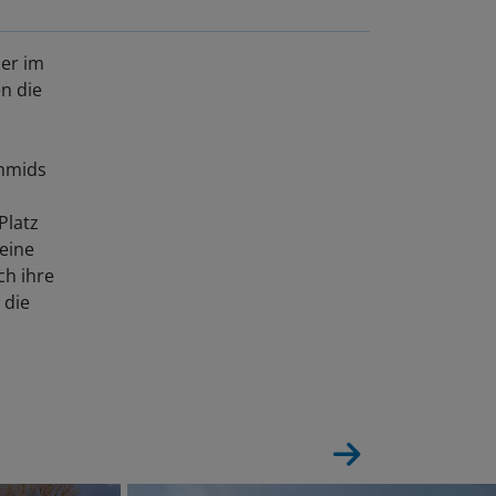
der im
n die
chmids
Platz
seine
ch ihre
 die