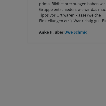
prima. Bildbesprechungen haben wir 
Gruppe entschieden, wie wir das mac
Tipps vor Ort waren klasse (welche
Einstellungen etc.). War richtig gut. Bi
Anfängerin, die anderen waren weiter
sehr gut geholfen und war unermüdli
Anke H.
über
Uwe Schmid
Hat mir sehr geholfen.