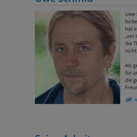
Uwe 
locke
hat e
„ein 
die T
nich
Als g
für 
die g
Freu
n
Seine Arbeiten