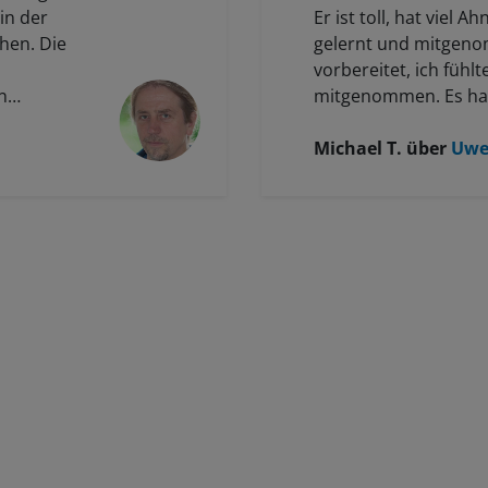
in der
Er ist toll, hat viel A
hen. Die
gelernt und mitgeno
vorbereitet, ich fühlt
n
mitgenommen. Es hab
. Er hat
erzielt und hatten vi
ch dabei.
wir hatten eine gute 
Michael T.
über
Uwe
man alleine nicht erz
machen und umsetze
gute Sache! Er hat de
manuell fotografiert, 
mitgenommen.