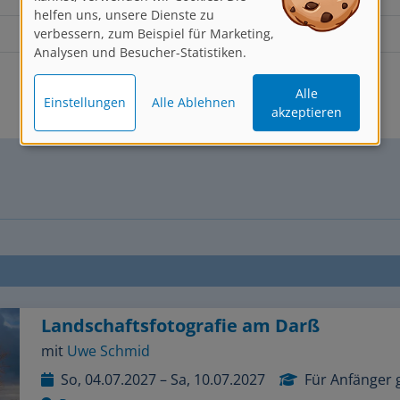
verbessern, zum Beispiel für Marketing,
Analysen und Besucher-Statistiken.
Lebt in Duisburg
Alle
Einstellungen
Alle Ablehnen
akzeptieren
Landschaftsfotografie am Darß
mit
Uwe Schmid
So, 04.07.2027 – Sa, 10.07.2027
Für Anfänger 
Prerow