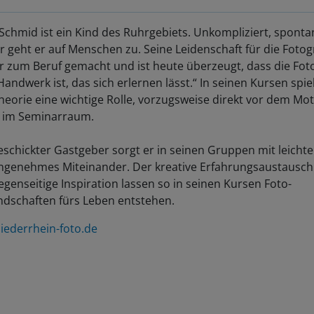
Schmid ist ein Kind des Ruhrgebiets. Unkompliziert, spont
r geht er auf Menschen zu. Seine Leidenschaft für die Fotog
r zum Beruf gemacht und ist heute überzeugt, dass die Fot
Handwerk ist, das sich erlernen lässt.“ In seinen Kursen spie
heorie eine wichtige Rolle, vorzugsweise direkt vor dem Mo
t im Seminarraum.
eschickter Gastgeber sorgt er in seinen Gruppen mit leicht
angenehmes Miteinander. Der kreative Erfahrungsaustausc
egenseitige Inspiration lassen so in seinen Kursen Foto-
ndschaften fürs Leben entstehen.
iederrhein-foto.de