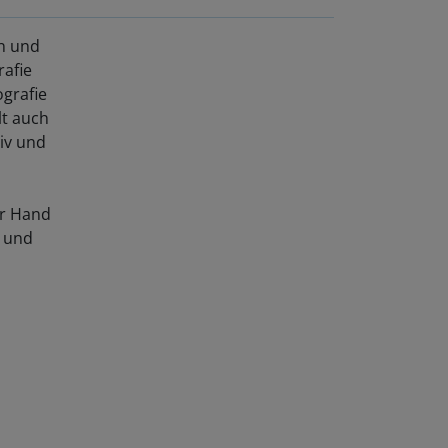
an und
rafie
ografie
lt auch
tiv und
er Hand
h und