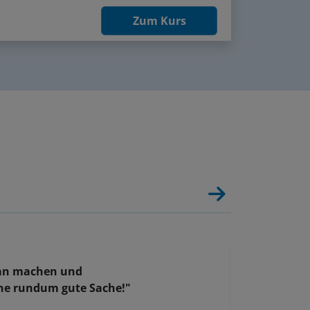
Zum Kurs
man machen und
"Die 
ne rundum gute Sache!"
austo