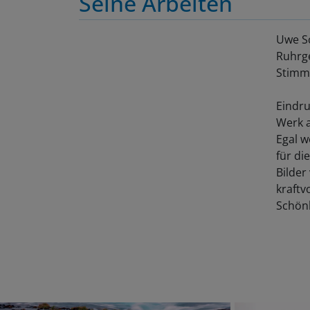
Uwe Sc
Ruhrge
Stimmu
Eindru
Werk a
Egal w
für di
Bilder
kraftv
Schönh