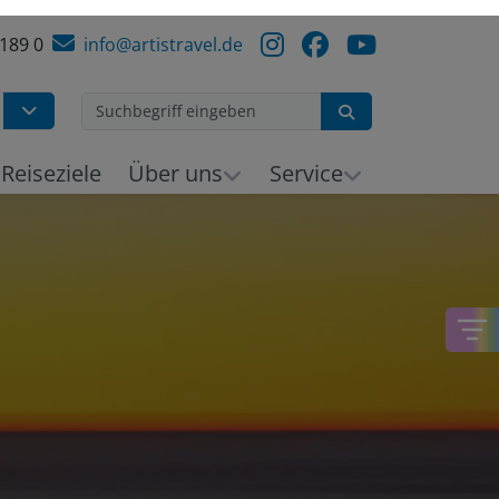
 189 0
info@artistravel.de
Suchen
h
Reiseziele
Über uns
Service