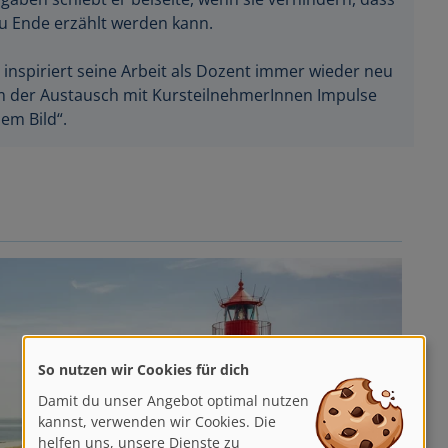
zu Ende erzählt werden kann.
nspiriert seine Arbeit als Dozent immer wieder neu
ihm der Austausch mit KursteilnehmerInnen Impulse
em Bild“.
So nutzen wir Cookies für dich
Damit du unser Angebot optimal nutzen
kannst, verwenden wir Cookies. Die
helfen uns, unsere Dienste zu