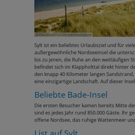
©andhall-Fotolia-sylt-leuchtturm
Sylt ist ein beliebtes Urlaubsziel und für vie
außergewöhnliche Nordseeinsel die untersc
bis zu jenen, die Ruhe an den weitläufigen 
befindet sich im Klappholttal direkt hinter
den knapp 40 Kilometer langen Sandstrand,
eine einzigartige Landschaft. Auf dieser Insel
Beliebte Bade-Insel
Die ersten Besucher kamen bereits Mitte des
sind es jedes Jahr rund 850.000 Gäste. Ihr 
offene Nordsee, das ruhige Wattenmeer und 
List auf Sylt