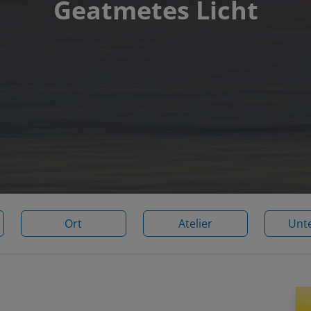
Geatmetes Licht
Ort
Atelier
Unt