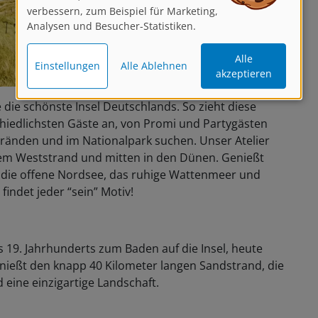
verbessern, zum Beispiel für Marketing,
Analysen und Besucher-Statistiken.
Alle
Einstellungen
Alle Ablehnen
akzeptieren
le die schönste Insel Deutschlands. So zieht diese
hiedlichsten Gäste an, von Promi und Partygästen
Stränden und im Nationalpark suchen. Unser Atelier
 dem Weststrand und mitten in den Dünen. Genießt
 die offene Nordsee, das ruhige Wattenmeer und
 findet jeder “sein” Motiv!
 19. Jahrhunderts zum Baden auf die Insel, heute
genießt den knapp 40 Kilometer langen Sandstrand, die
eine einzigartige Landschaft.