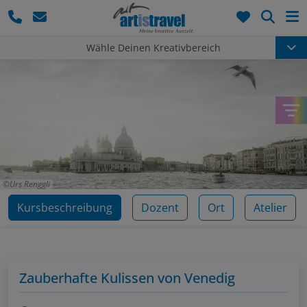
Such
Wähle Deinen Kreativbereich
Urs Renggli
Kursbeschreibung
Dozent
Ort
Atelier
Zauberhafte Kulissen von Venedig