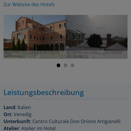
Zur Website des Hotels
CENTRO CULTURALE DON ORIONE
CENTRO CULTURALE DON ORIONE
ARTIGIANELLI
ARTIGIANELLI
A
Leistungsbeschreibung
Land
: Italien
Ort
: Venedig
Unterkunft
: Centro Culturale Don Orione Artigianelli
Atelier
: Atelier im Hotel