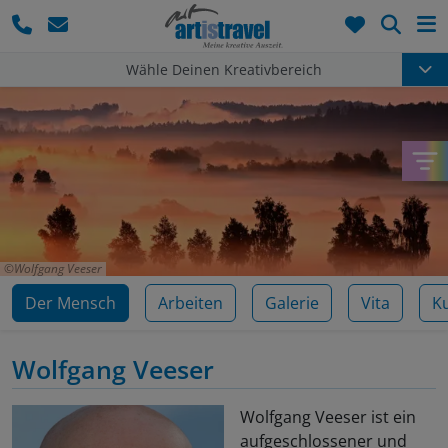
Such
Wähle Deinen Kreativbereich
Wolfgang Veeser
Der Mensch
Arbeiten
Galerie
Vita
K
Wolfgang Veeser
Wolfgang Veeser ist ein
aufgeschlossener und