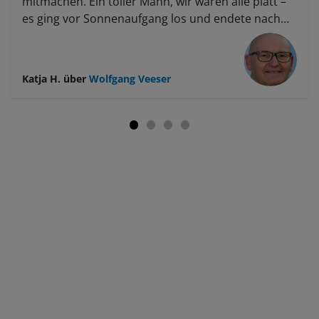
mitmachen. Ein toller Mann, wir waren alle platt –
es ging vor Sonnenaufgang los und endete nach
Sonnenuntergang. Es gab Theorie und
Bildbearbeitung, morgens um 3:45 konnte man
sich treffen – es war jedem freigestellt, ob er
Katja H.
über
Wolfgang Veeser
mitkommen möchte oder nicht. Es war gut, dass er
es jedem selbst überließ. Er kennt sich sehr gut
aus in der Gegend, das war wunderbar – er zeigte
uns geheime Ecken. Man merkte dort nicht, dass
es Hauptsaison ist, zumal wir oft in Zeiten
unterwegs waren, wo kein anderer unterwegs ist.
Ich habe sehr viel gelernt, viel Neues
mitgenommen, so viel Neues zum Bildaufbau. Er
hat meine Kamera eingestellt, umgestellt... Jeden
Tag Bildbesprechungen. Ein richtig gelungener
Workshop! Ein super Mann, er reißt einen so mit –
hat mit seiner Begeisterung uns alle angesteckt.