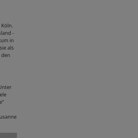
 Köln.
land -
kum in
sie als
d den
 Unter
ele
e“
 Susanne