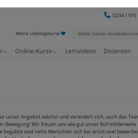
0234 / 976
Meine Lieblingskurse
Wähle Deinen Kreativbereic
e
Online-Kurse
Lernvideos
Dozenten
nur unser Angebot wächst und verändert sich, auch das Tea
n Bewegung! Wir freuen uns wie gut unser Ruf mittlerweile 
le begabte und nette Menschen sich bei artistravel bewerbe
ar der Veränderungen, die es zum Jahreswechsel gab: