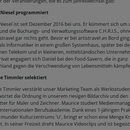
 Niesel programmiert
Niesel ist seit Dezember 2016 bei uns. Er kümmert sich um
und die Buchungs- und Verwaltungssoftware C.H.R.I.S., ohn
istravel gar nichts geht. Bevor er bei artistravel an Bord ging
als Informatiker in einem großen Systemhaus, später bei de
hen Telekom und in kleineren, mittelständischen Unterne
Privat engagiert sich Daniel bei den Food-Savern, die in ganz
hland gegen die Verschwendung von Lebensmitteln kämpfe
e Timmler selektiert
e Timmler verstärkt unser Marketing Team als Werksstudent
wortet die Ordnung in unserem riesigen Bildarchiv und den
tter für Maler und Zeichner. Maurice studiert Medienman
Internationalen Berufsakademie. Dank eines 1-jährigen Pra
tmunder Kulturzentrums 'U', bringt er schon eine Menge K
. In seiner Freizeit dreht Maurice Videoclips und ist begeis
er.