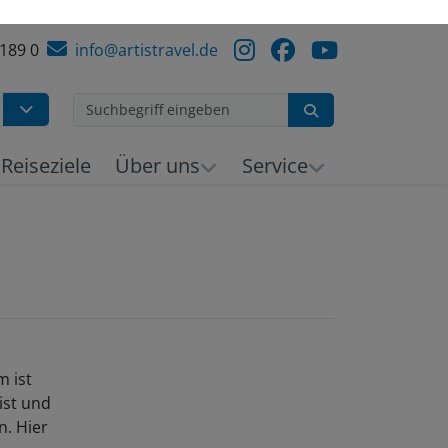
 189 0
info@artistravel.de
Suchen
h
Reiseziele
Über uns
Service
m ist
ist und
n. Hier