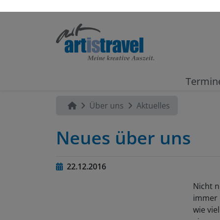
Termin
Über uns
Aktuelles
Neues über uns
22.12.2016
Nicht 
immer i
wie vie
ein pa