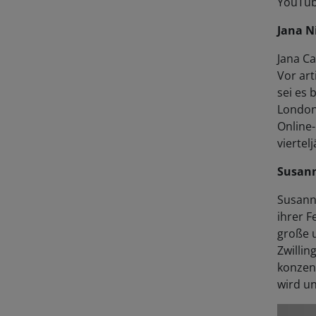
Jana N
Jana Ca
Vor art
sei es 
London 
Online-
viertel
Susann
Susanne
ihrer F
große 
Zwillin
konzent
wird un