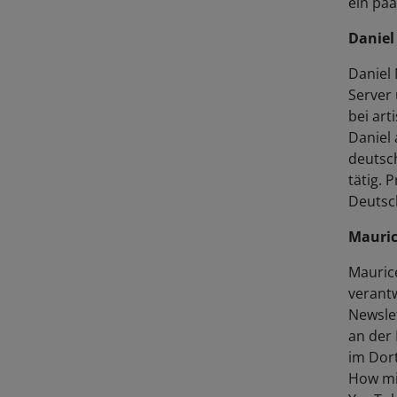
Daniel
Daniel 
Server 
bei art
Daniel 
deutsc
tätig. 
Deutsc
Mauric
Mauric
verant
Newsle
an der 
im Dor
How mit
YouTub