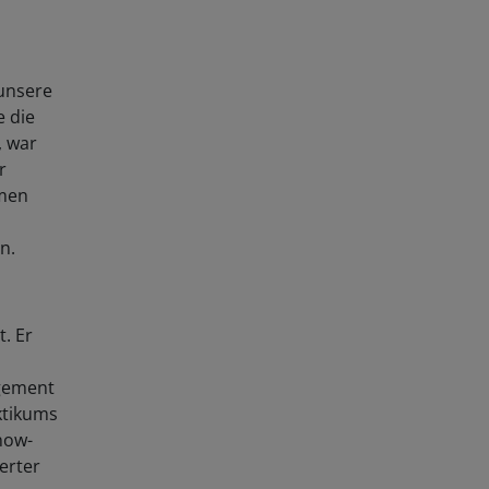
 unsere
e die
, war
r
hmen
n.
. Er
agement
ktikums
now-
terter