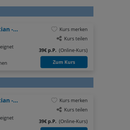
After Work: "Offenes Atelier" mit Sebastian - Thema: Gesichter ganz einfach (Bleistift / Aquarellstifte)
Kurs merken
Kurs teilen
eignet
39€ p.P.
(Online-Kurs)
Zum Kurs
hnen
After Work: "Offenes Atelier" mit Sebastian - Thema: Menschen in Bewegung sketchen (Liner / Pinselstifte / Aquarellfarben)
Kurs merken
Kurs teilen
eignet
39€ p.P.
(Online-Kurs)