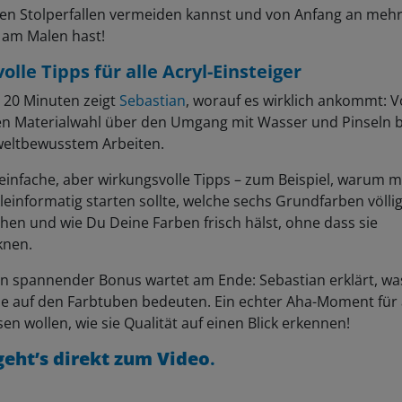
hen Stolperfallen vermeiden kannst und von Anfang an meh
 am Malen hast!
olle Tipps für alle Acryl-Einsteiger
 20 Minuten zeigt
Sebastian
, worauf es wirklich ankommt: 
gen Materialwahl über den Umgang mit Wasser und Pinseln b
eltbewusstem Arbeiten.
 einfache, aber wirkungsvolle Tipps – zum Beispiel, warum 
kleinformatig starten sollte, welche sechs Grundfarben völli
hen und wie Du Deine Farben frisch hälst, ohne dass sie
knen.
in spannender Bonus wartet am Ende: Sebastian erklärt, wa
e auf den Farbtuben bedeuten. Ein echter Aha-Moment für a
sen wollen, wie sie Qualität auf einen Blick erkennen!
geht’s direkt zum Video
.
u mehr über die Anwendung der praktischen Tipps lernen w