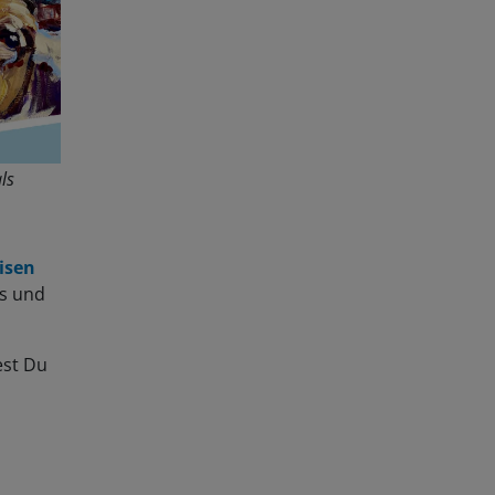
ls
isen
ps und
est Du