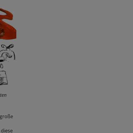
sten
 große
 diese