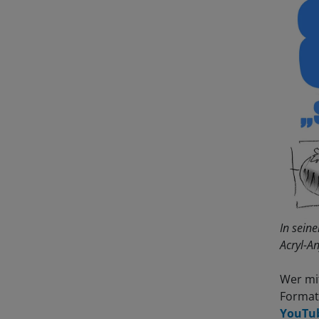
In sein
Acryl-A
Wer mit
Formate
YouTub