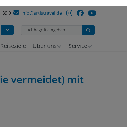
 189 0
info@artistravel.de
Suchen
h
Reiseziele
Über uns
Service
ie vermeidet) mit