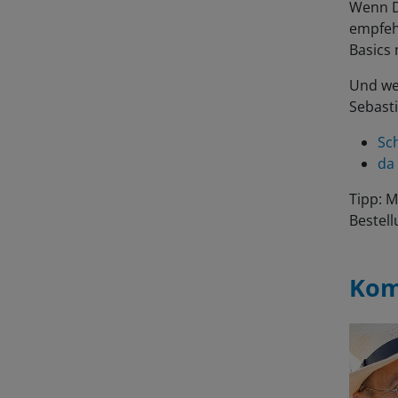
empfeh
Basics 
Und wer
Sebasti
Sc
da 
Tipp: 
Bestell
Kom