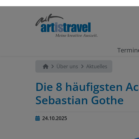
Termin
Über uns
Aktuelles
Die 8 häufigsten Ac
Sebastian Gothe
24.10.2025