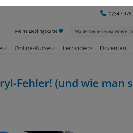
0234 / 976
Meine Lieblingskurse
Wähle Deinen Kreativbereic
e
Online-Kurse
Lernvideos
Dozenten
ryl-Fehler! (und wie man s