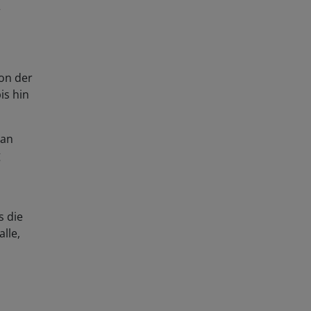
r
Von der
is hin
man
g
s die
lle,
illst,