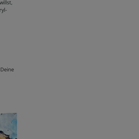
yl-
 Deine