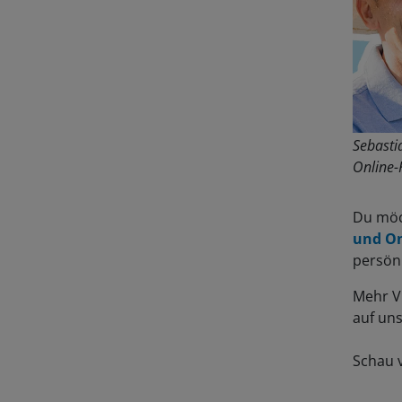
Sebasti
Online-
Du möc
und On
persönl
Mehr V
auf un
Schau v