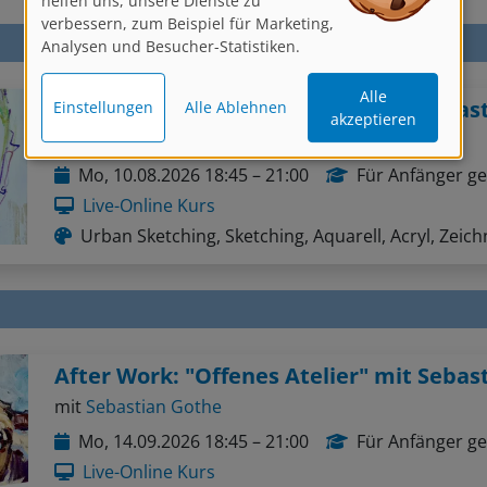
verbessern, zum Beispiel für Marketing,
Analysen und Besucher-Statistiken.
Alle
Einstellungen
Alle Ablehnen
akzeptieren
mit
Sebastian Gothe
Mo, 10.08.2026 18:45 – 21:00
Für Anfänger ge
Live-Online Kurs
Urban Sketching, Sketching, Aquarell, Acryl, Zeic
mit
Sebastian Gothe
Mo, 14.09.2026 18:45 – 21:00
Für Anfänger ge
Live-Online Kurs