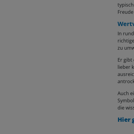
typisc
Freude
Wertv
In rund
richti
zu umw
Er gibt
lieber 
ausreic
antroc
Auch e
Symbol
die wis
Hier 
Wenn D