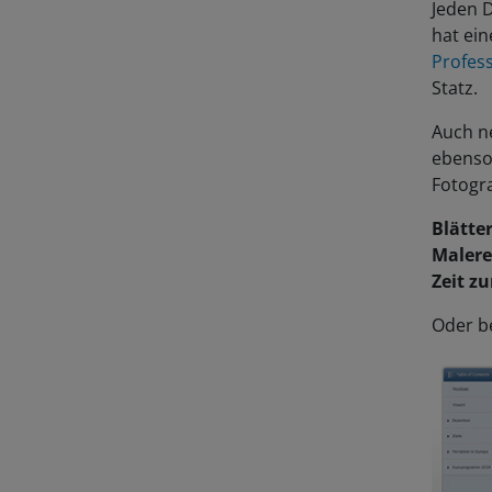
Jeden D
hat ein
Profes
Statz.
Auch ne
ebenso
Fotogr
Blätte
Malere
Zeit z
Oder be