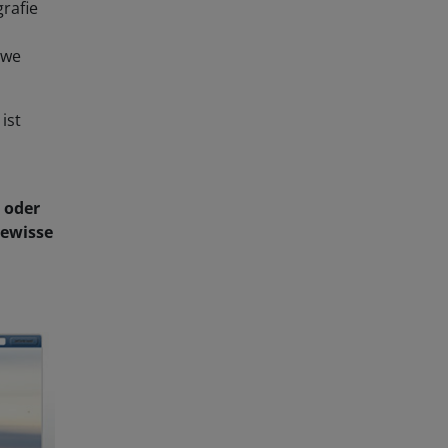
grafie
Uwe
ist
e oder
gewisse