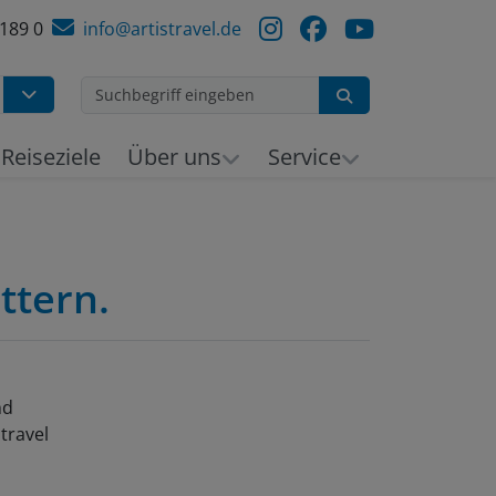
 189 0
info@artistravel.de
Suchen
h
Reiseziele
Über uns
Service
ttern.
nd
travel