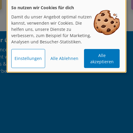
So nutzen wir Cookies für dich
Damit du unser Angebot optimal nutzen
kannst, verwenden wir Cookies. Die
helfen uns, unsere Dienste zu
verbessern, zum Beispiel für Marketing,
 über artistravel
Programm
Analysen und Besucher-Statistiken.
encer
Malen/Zeichnen
Alle
nt werden
Fotografieren
Einstellungen
Alle Ablehnen
akzeptieren
s & Ateliers
Kreatives Schreiben
rben
Online Kurse