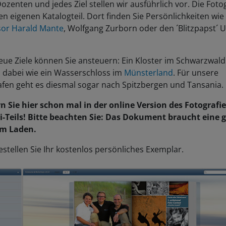
ozenten und jedes Ziel stellen wir ausführlich vor. Die Foto
en eigenen Katalogteil. Dort finden Sie Persönlichkeiten wie
sor Harald Mante
, Wolfgang Zurborn oder den ´Blitzpapst´ 
ue Ziele können Sie ansteuern: Ein Kloster im Schwarzwald 
 dabei wie ein Wasserschloss im
Münsterland
. Für unsere
afen geht es diesmal sogar nach Spitzbergen und Tansania.
rn Sie hier schon mal in der online Version des Fotografi
i-Teils! Bitte beachten Sie: Das Dokument braucht eine 
um Laden.
stellen Sie Ihr kostenlos persönliches Exemplar.