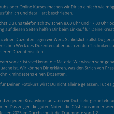
ubs oder Online Kurses machen wir Dir so einfach wie mögl
sführlich und detailliert beschrieben.
chst Du uns telefonisch zwischen 8.00 Uhr und 17.00 Uhr od
ng auf diesen Seiten helfen Dir beim Einkauf für Deine Krea
zelnen Dozenten legen wir Wert. Schließlich sollst Du gena
rischen Werk des Dozenten, aber auch zu den Techniken, auf 
unseren Dozentenseiten.
am von artistravel kennt die Materie: Wir wissen sehr gena
uache ist. Wir können Dir erklären, was den Strich von Pr
Technik mindestens einen Dozenten.
für Deinen Fotokurs wirst Du nicht alleine gelassen. Tut 
d zu jedem Kreativkurs beraten wir Dich sehr gerne telefon
hmer. Das zeigen die guten Noten, die Gäste uns immer wie
eisen 2023 im Durchschnitt die Traumnote von 1,2.