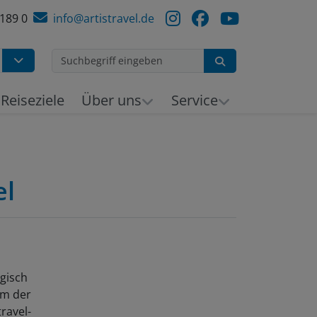
 189 0
info@artistravel.de
Suchen
h
Reiseziele
Über uns
Service
el
gisch
em der
ravel-