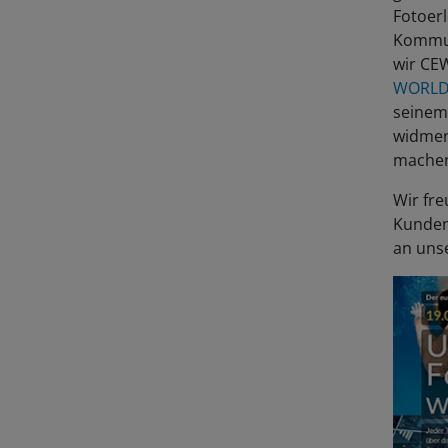
Fotoer
Kommun
wir CE
WORLD 
seinem
widmen
mache
Wir fre
Kunden
an uns