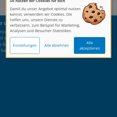
So nutzen wir Cookies für dich
Damit du unser Angebot optimal nutzen
kannst, verwenden wir Cookies. Die
helfen uns, unsere Dienste zu
 über artistravel
Programm
verbessern, zum Beispiel für Marketing,
Analysen und Besucher-Statistiken.
encer
Malen/Zeichnen
nt werden
Fotografieren
Alle
s & Ateliers
Kreatives Schreiben
Einstellungen
Alle Ablehnen
akzeptieren
rben
Online Kurse