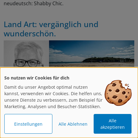
neudeutsch: Shabby Chic.
Land Art: vergänglich und
wunderschön.
So nutzen wir Cookies für dich
Damit du unser Angebot optimal nutzen
kannst, verwenden wir Cookies. Die helfen uns,
Gestalten Sie Kunst draußen in der Natur und mit der
unsere Dienste zu verbessern, zum Beispiel für
Natur! Wie das geht, zeigt Ihnen Martin Stockberg.
Land
Marketing, Analysen und Besucher-Statistiken.
Art
ist seine Herzenssache. Dabei ist ihm die
Alle
Vergänglichkeit des Kunstwerks ebenso wichtig wie der
Einstellungen
Alle Ablehnen
akzeptieren
Kontakt mit den Menschen, die vor Ort die Entstehung
erleben. Ganze Strandstücke verwandelt er mit seinen