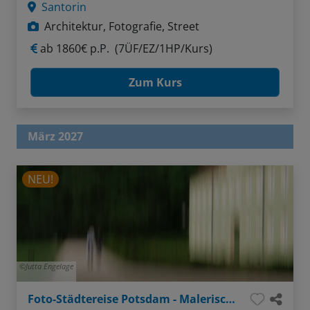
Santorin
Architektur, Fotografie, Street
ab
1860€ p.P.
(7ÜF/EZ/1HP/Kurs)
Zum Kurs
März 2027
NEU!
Jutta Engelage
Foto-Städtereise Potsdam - Malerisch und klassisch fotografiert