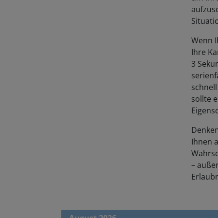
aufzusc
Situati
Wenn Ih
Ihre Ka
3 Sekun
serienf
schnell
sollte 
Eigensc
Denken
Ihnen 
Wahrsch
– auße
Erlaubn
August 2026