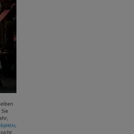
heiben
 Sie
ehr,
bjektiv
,
nicht