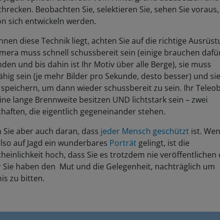
hrecken. Beobachten Sie, selektieren Sie, sehen Sie voraus,
on sich entwickeln werden.
nen diese Technik liegt, achten Sie auf die richtige Ausrüst
mera muss schnell schussbereit sein (einige brauchen dafür
den und bis dahin ist Ihr Motiv über alle Berge), sie muss
ähig sein (je mehr Bilder pro Sekunde, desto besser) und s
 speichern, um dann wieder schussbereit zu sein. Ihr Teleob
eine lange Brennweite besitzen UND lichtstark sein – zwei
haften, die eigentlich gegeneinander stehen.
 Sie aber auch daran, dass
jeder Mensch geschützt
ist. We
also auf Jagd ein wunderbares
Porträt
gelingt, ist die
einlichkeit hoch, dass Sie es trotzdem nie veröffentlichen
r Sie haben den Mut und die Gelegenheit, nachträglich um
is zu bitten.