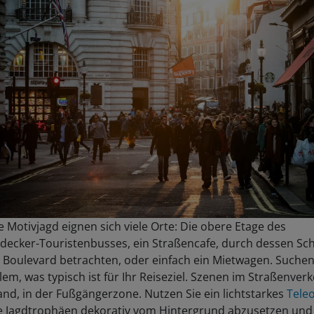
e Motivjagd eignen sich viele Orte: Die obere Etage des
decker-Touristenbusses, ein Straßencafe, durch dessen Sc
 Boulevard betrachten, oder einfach ein Mietwagen. Suchen
lem, was typisch ist für Ihr Reiseziel. Szenen im Straßenverk
nd, in der Fußgängerzone. Nutzen Sie ein lichtstarkes
Teleo
e Jagdtrophäen dekorativ vom Hintergrund abzusetzen und 