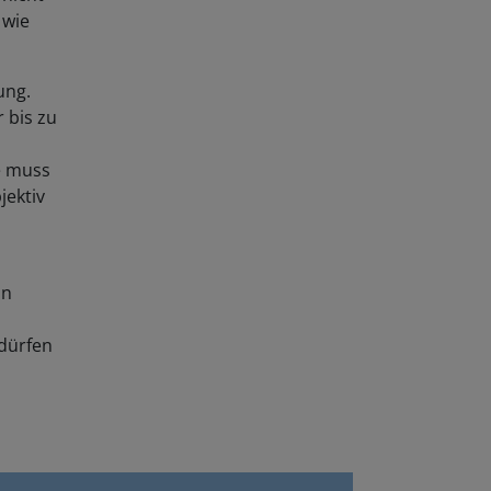
 wie
ung.
 bis zu
ie muss
jektiv
nn
 dürfen