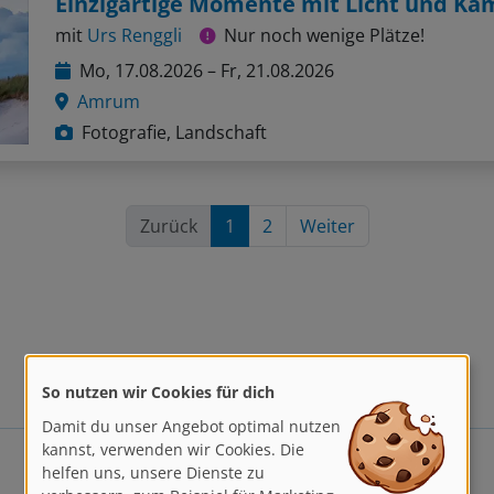
Einzigartige Momente mit Licht und Ka
mit
Urs Renggli
Nur noch wenige Plätze!
Mo, 17.08.2026 – Fr, 21.08.2026
Amrum
Fotografie, Landschaft
Zurück
1
2
Weiter
So nutzen wir Cookies für dich
Damit du unser Angebot optimal nutzen
kannst, verwenden wir Cookies. Die
helfen uns, unsere Dienste zu