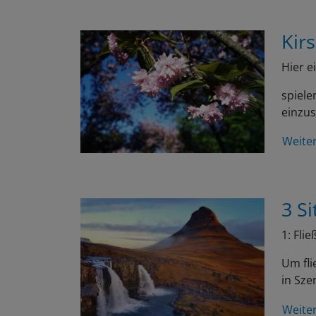
Kir
Hier e
spiele
einzu
Weite
3 Si
1: Fli
Um fli
in Sze
Weite