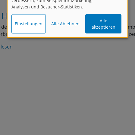
verbessern, zum Beispiel für Marketing,
Analysen und Besucher-Statistiken.
 Himmel als Hintergrund
Alle
Einstellungen
Alle Ablehnen
den Himmel zu fotografieren ergibt z. B. bei bunten Baumb
akzeptieren
bares Motiv, ist aber gar nicht so leicht fotografisch in Sz
rlesen