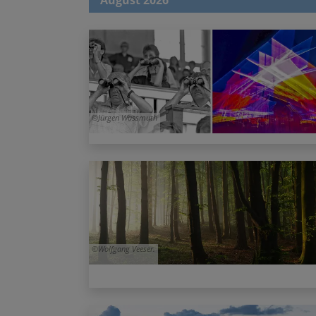
Jürgen Wassmuth
Wolfgang Veeser.