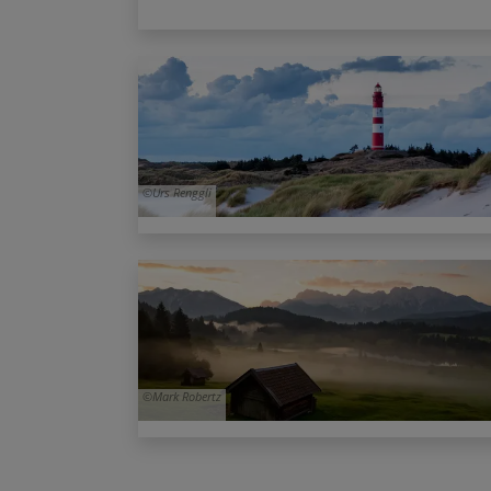
Urs Renggli
Mark Robertz