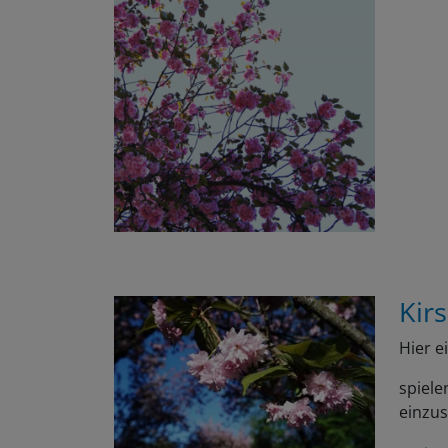
Kir
Hier e
spiele
einzu
Weite