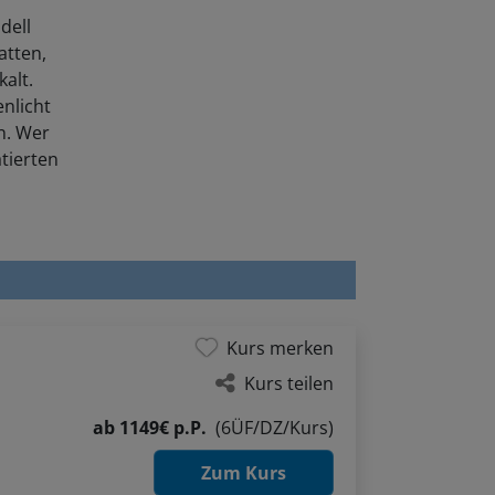
dell
atten,
kalt.
nlicht
n. Wer
ätierten
Kurs merken
Kurs teilen
ab
1149€ p.P.
(6ÜF/DZ/Kurs)
Zum Kurs