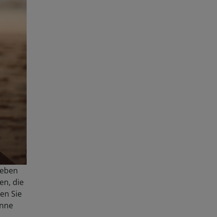
ieben
en, die
en Sie
onne