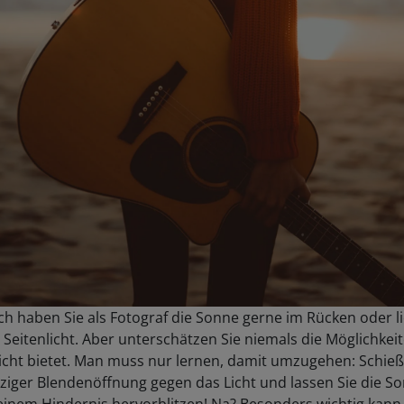
ch haben Sie als Fotograf die Sonne gerne im Rücken oder l
 Seitenlicht. Aber unterschätzen Sie niemals die Möglichkeit
icht bietet. Man muss nur lernen, damit umzugehen: Schieß
ziger Blendenöffnung gegen das Licht und lassen Sie die S
einem Hindernis hervorblitzen! Na? Besonders wichtig kann