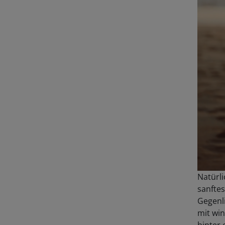
Natürli
sanftes
Gegenl
mit win
hinter 