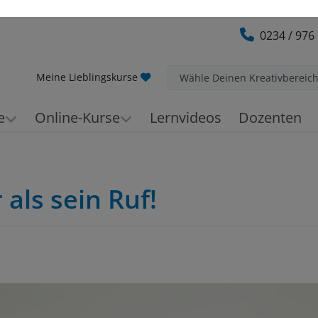
0234 / 976
Meine Lieblingskurse
Wähle Deinen Kreativbereic
e
Online-Kurse
Lernvideos
Dozenten
 als sein Ruf!