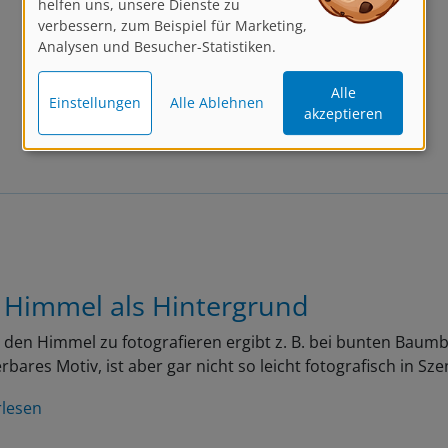
verbessern, zum Beispiel für Marketing,
Analysen und Besucher-Statistiken.
Alle
Einstellungen
Alle Ablehnen
akzeptieren
 Himmel als Hintergrund
den Himmel zu fotografieren ergibt z. B. bei bunten Baumb
bares Motiv, ist aber gar nicht so leicht fotografisch in Sz
rlesen