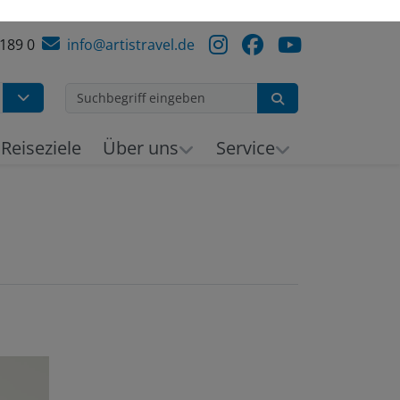
 189 0
info@artistravel.de
Suchen
h
Reiseziele
Über uns
Service