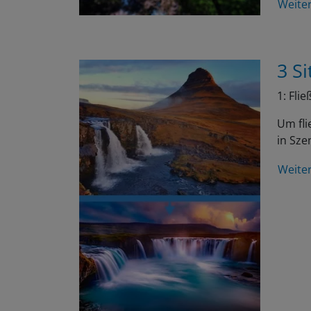
3 Si
1: Fli
Um fli
in Sze
Weite