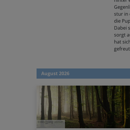
Gegenli
stur in
die Pup
Dabei s
sorgt 
hat sic
gefreut
August 2026
Wolfgang Veeser.