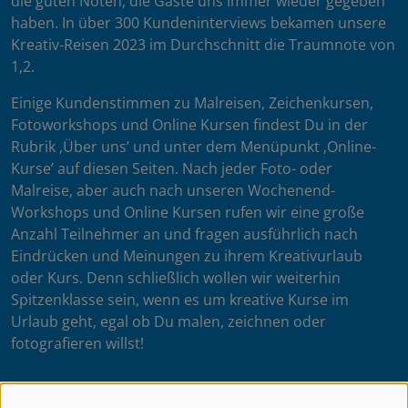
die guten Noten, die Gäste uns immer wieder gegeben
haben. In über 300 Kundeninterviews bekamen unsere
Kreativ-Reisen 2023 im Durchschnitt die Traumnote von
1,2.
Einige Kundenstimmen zu Malreisen, Zeichenkursen,
Fotoworkshops und Online Kursen findest Du in der
Rubrik ‚Über uns’ und unter dem Menüpunkt ‚Online-
Kurse’ auf diesen Seiten. Nach jeder Foto- oder
Malreise, aber auch nach unseren Wochenend-
Workshops und Online Kursen rufen wir eine große
Anzahl Teilnehmer an und fragen ausführlich nach
Eindrücken und Meinungen zu ihrem Kreativurlaub
oder Kurs. Denn schließlich wollen wir weiterhin
Spitzenklasse sein, wenn es um kreative Kurse im
Urlaub geht, egal ob Du malen, zeichnen oder
fotografieren willst!