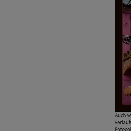
Auch w
verläuf
Fotocol