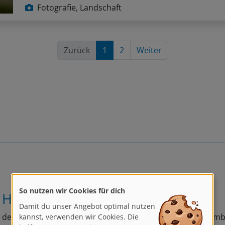
Fotografie, Landschaft
Zurück
1
2
Weiter
So nutzen wir Cookies für dich
 Himmel als Hintergrund
Damit du unser Angebot optimal nutzen
kannst, verwenden wir Cookies. Die
den Himmel zu fotografieren ergibt z. B. bei bunten Baumb
helfen uns, unsere Dienste zu
bares Motiv, ist aber gar nicht so leicht fotografisch in Sz