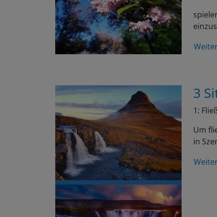
spiele
einzu
Weite
3 Si
1: Fli
Um fli
in Sze
Weite