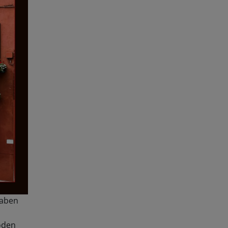
gaben
oden