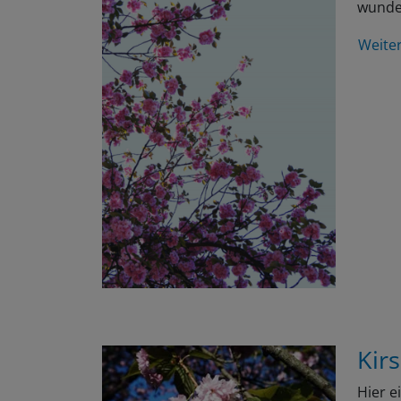
Weite
Kir
Hier e