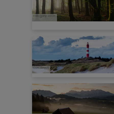
Wolfgang Veeser.
Urs Renggli
Mark Robertz