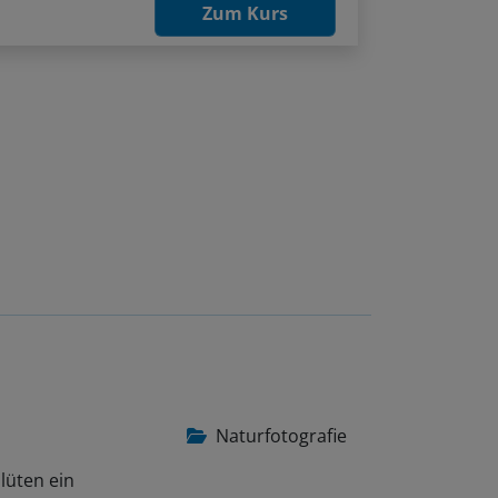
Zum Kurs
Naturfotografie
lüten ein
ene zu…