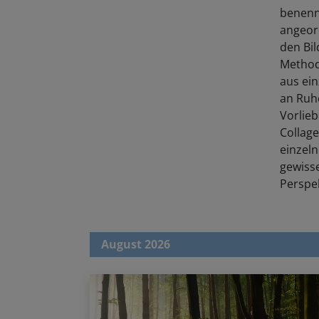
benenne
angeord
den Bil
Methode
aus ein
an Ruh
Vorlieb
Collag
einzel
gewiss
Perspek
August 2026