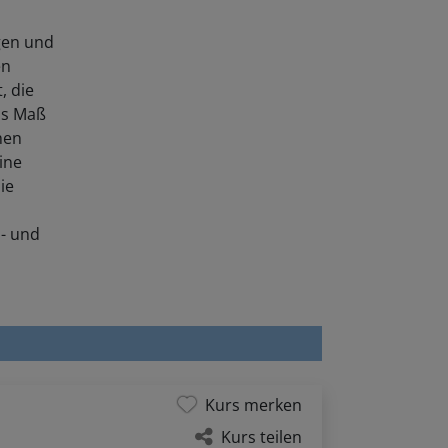
lgen und
en
, die
as Maß
hen
ine
ie
n- und
Kurs merken
Kurs teilen