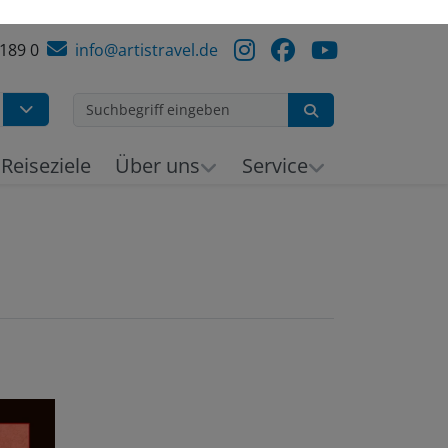
 189 0
info@artistravel.de
Suchen
h
Reiseziele
Über uns
Service