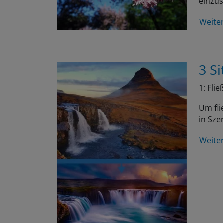
Weite
3 Si
1: Fli
Um fli
in Sze
Weite