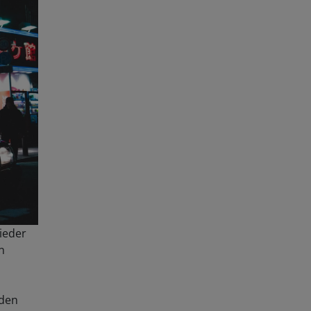
ieder
n
n
 den
nahmen