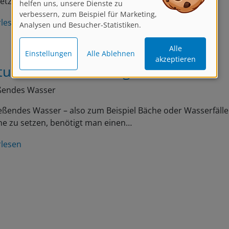
verbessern, zum Beispiel für Marketing,
Analysen und Besucher-Statistiken.
rlesen
Alle
Einstellungen
Alle Ablehnen
akzeptieren
tuationen für analoge Filter
eßendes Wasser
eßendes Wasser – also zum Beispiel Bäche oder Wasserfäll
ne zu setzen, benötigt man einen…
rlesen