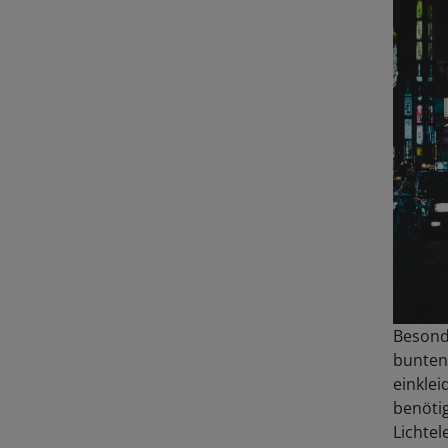
Besond
bunten
einklei
benöti
Lichtel
meisten