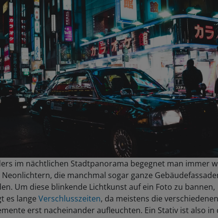
ers im nächtlichen Stadtpanorama begegnet man immer w
 Neonlichtern, die manchmal sogar ganze Gebäudefassade
den. Um diese blinkende Lichtkunst auf ein Foto zu bannen,
gt es lange
Verschlusszeiten
, da meistens die verschiedene
emente erst nacheinander aufleuchten. Ein Stativ ist also in
 Fällen unabdingbar. Bei derartigen, lang belichteten Auf