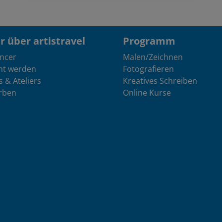
 über artistravel
Programm
encer
Malen/Zeichnen
nt werden
Fotografieren
s & Ateliers
Kreatives Schreiben
rben
Online Kurse