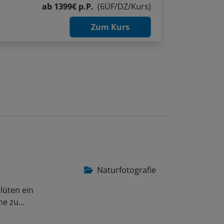
ab
1399€ p.P.
(6ÜF/DZ/Kurs)
Zum Kurs
Naturfotografie
lüten ein
ene zu…