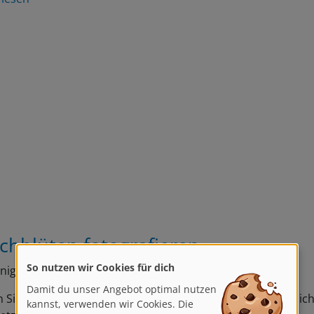
schblüten fotografieren
So nutzen wir Cookies für dich
inige kurze Tipps für Kirschblüten:
Damit du unser Angebot optimal nutzen
kannst, verwenden wir Cookies. Die
n Sie mit Perspektive und Licht, probieren Sie z. B. Gegenlicht
helfen uns, unsere Dienste zu
setzen heben…