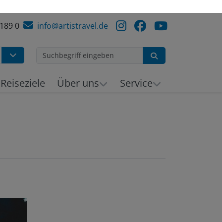
 189 0
info@artistravel.de
Suchen
h
Reiseziele
Über uns
Service