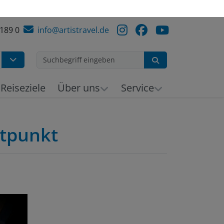
 189 0
info@artistravel.de
Suchen
h
Reiseziele
Über uns
Service
itpunkt