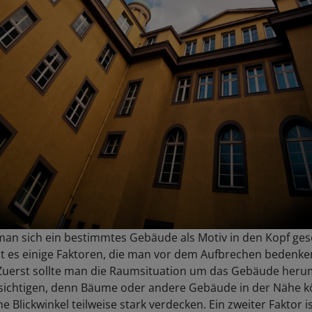
an sich ein bestimmtes Gebäude als Motiv in den Kopf ges
bt es einige Faktoren, die man vor dem Aufbrechen bedenke
. Zuerst sollte man die Raumsituation um das Gebäude her
sichtigen, denn Bäume oder andere Gebäude in der Nähe 
e Blickwinkel teilweise stark verdecken. Ein zweiter Faktor i