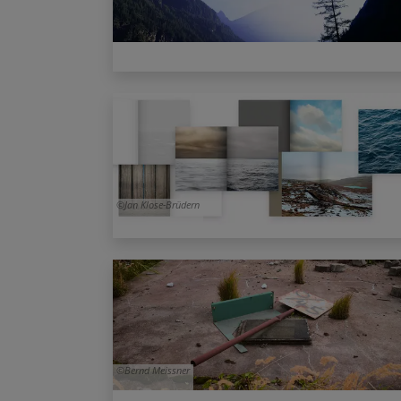
Jan Klose-Brüdern
Bernd Meissner