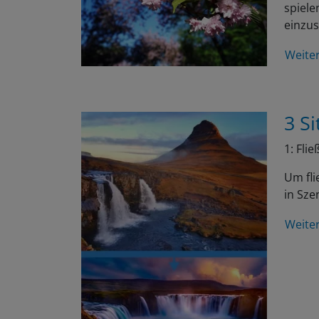
spiele
einzu
Weite
3 Si
1: Fli
Um fli
in Sze
Weite