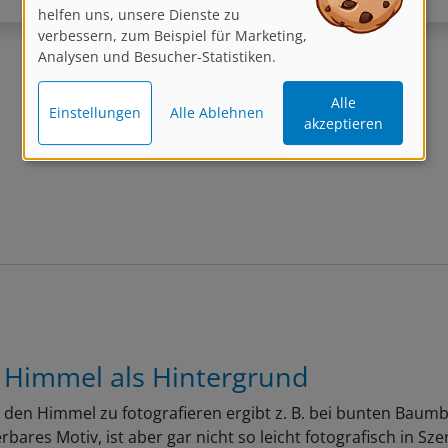
Architektur, Fotografie
verbessern, zum Beispiel für Marketing,
Analysen und Besucher-Statistiken.
Alle
Einstellungen
Alle Ablehnen
Zurück
1
2
Weiter
akzeptieren
 Himmel als Hintergrund
den Himmel zu fotografieren ergibt z. B. bei bunten Baumb
bares Motiv, ist aber gar nicht so leicht fotografisch in Sz