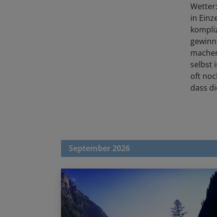
Wetter
in Einz
kompliz
gewinn
machen:
selbst 
oft noc
dass d
September 2026