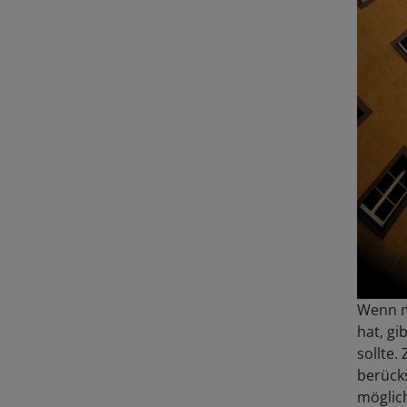
Wenn m
hat, gi
sollte
berück
möglich