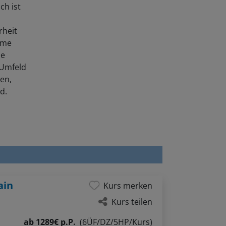
ch ist
rheit
eme
ie
 Umfeld
ten,
d.
ain
Kurs merken
Kurs teilen
ab
1289€ p.P.
(6ÜF/DZ/5HP/Kurs)