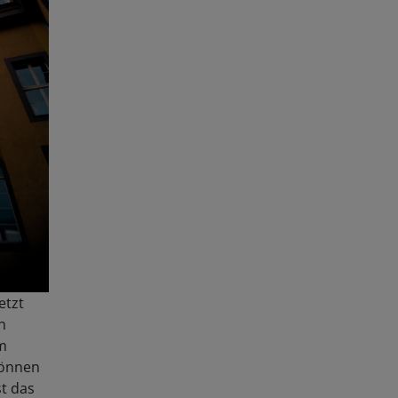
etzt
n
um
können
st das