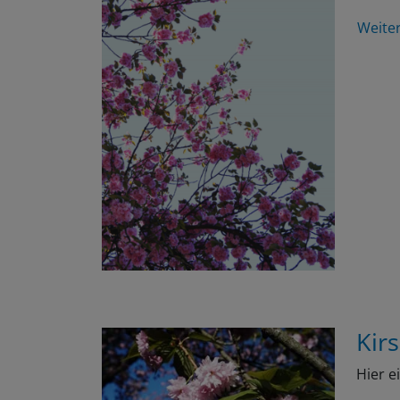
Weite
Kir
Hier e