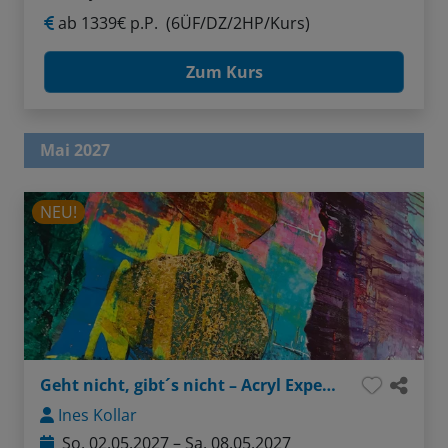
ab
1339€ p.P.
(6ÜF/DZ/2HP/Kurs)
Zum Kurs
Mai 2027
NEU!
Geht nicht, gibt´s nicht – Acryl Experimente
Ines Kollar
So, 02.05.2027 – Sa, 08.05.2027