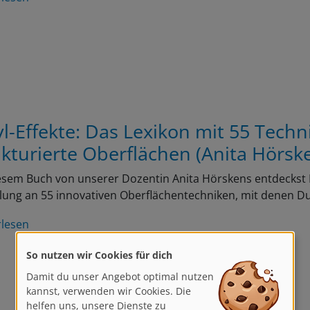
yl-Effekte: Das Lexikon mit 55 Techn
ukturierte Oberflächen (Anita Hörsk
esem Buch von unserer Dozentin Anita Hörskens entdeckst Du
ung an 55 innovativen Oberflächentechniken, mit denen D
rlesen
So nutzen wir Cookies für dich
Damit du unser Angebot optimal nutzen
kannst, verwenden wir Cookies. Die
helfen uns, unsere Dienste zu