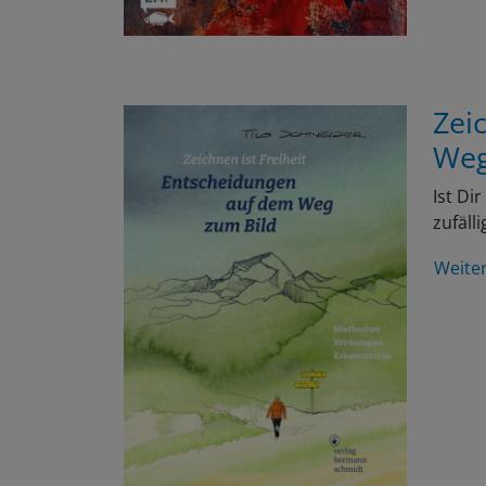
Zei
Weg
Ist Di
zufäll
Weite