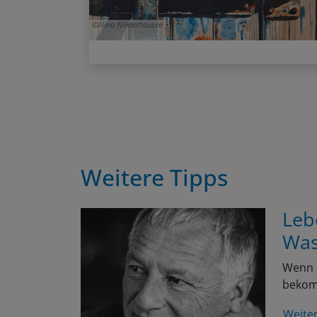
Nina Niederhausen
Weitere Tipps
Leb
Was
Wenn e
bekomm
Weite