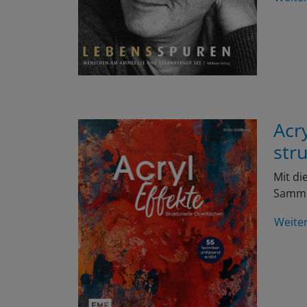
Acr
str
Mit di
Samml
Weite