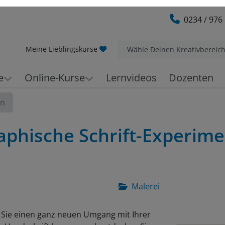
0234 / 976
Meine Lieblingskurse
Wähle Deinen Kreativbereic
e
Online-Kurse
Lernvideos
Dozenten
en
aphische Schrift-Experime
Malerei
 Sie einen ganz neuen Umgang mit Ihrer