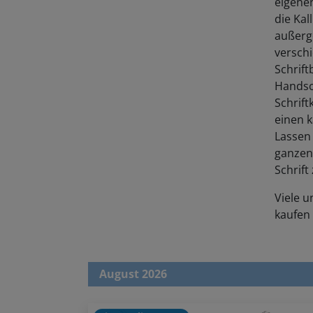
eigene
die Kal
außerg
verschi
Schrift
Handsch
Schrift
einen 
Lassen 
ganzen 
Schrift
Viele 
kaufen
August 2026