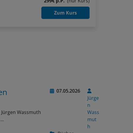
299€ p.P.
(nur Kurs)
Zum Kurs
en
07.05.2026
Jürge
n
on Jürgen Wassmuth
Wass
n…
mut
h