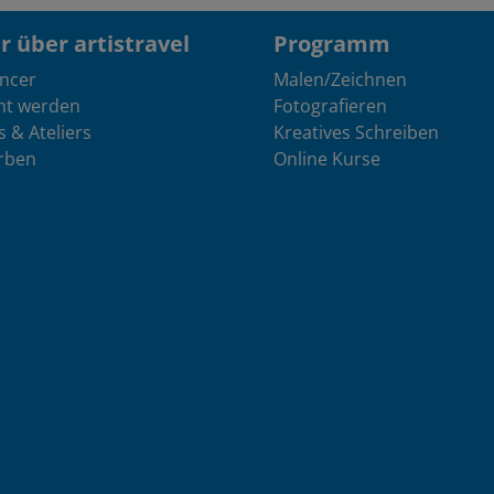
 über artistravel
Programm
encer
Malen/Zeichnen
nt werden
Fotografieren
s & Ateliers
Kreatives Schreiben
rben
Online Kurse