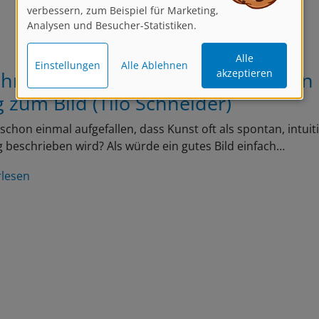
verbessern, zum Beispiel für Marketing,
Analysen und Besucher-Statistiken.
Alle
Einstellungen
Alle Ablehnen
akzeptieren
chnen ist Freiheit – Entscheidungen
 zum Bild (Tilo Schneider)
r schon einmal aufgefallen, dass Kunst oft als spontan, intuit
ig beschrieben wird? Als würde ein gutes Bild einfach…
rlesen