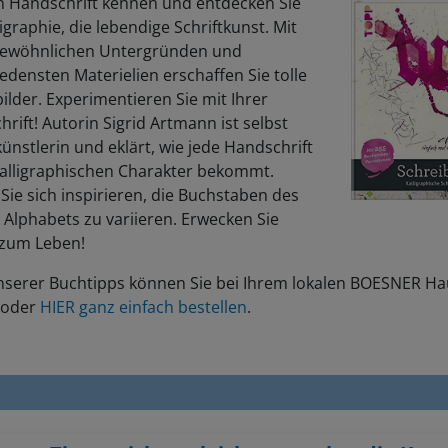
n Handschrift kennen und entdecken Sie
ligraphie, die lebendige Schriftkunst. Mit
ewöhnlichen Untergründen und
edensten Materielien erschaffen Sie tolle
bilder. Experimentieren Sie mit Ihrer
rift! Autorin Sigrid Artmann ist selbst
künstlerin und eklärt, wie jede Handschrift
kalligraphischen Charakter bekommt.
Sie sich inspirieren, die Buchstaben des
Alphabets zu variieren. Erwecken Sie
 zum Leben!
unserer Buchtipps können Sie bei Ihrem lokalen BOESNER H
 oder
HIER ganz einfach bestellen
.