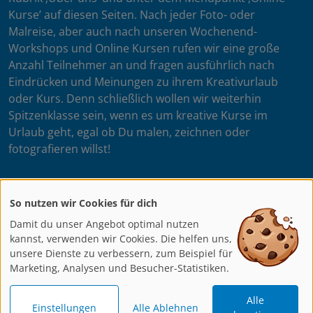
Kurse’ auf diesen Seiten. Nach jeder Foto- oder
Malreise, aber auch nach unseren Wochenend-
Workshops und Online Kursen rufen wir eine große
Anzahl Teilnehmer an und fragen ausführlich nach
Eindrücken und Meinungen zu ihrem Kreativurlaub
oder Kurs. Denn schließlich wollen wir weiterhin
Spitzenklasse sein, wenn es um kreative Kurse im
Urlaub geht, egal ob Du malen, zeichnen oder
fotografieren willst!
So nutzen wir Cookies für dich
Dein artistravel Team
Damit du unser Angebot optimal nutzen
Mehr lesen ...
kannst, verwenden wir Cookies. Die helfen uns,
unsere Dienste zu verbessern, zum Beispiel für
Marketing, Analysen und Besucher-Statistiken.
AGB
AGB
AGB
Datenschutz
BFSG
Impressum
Alle
Online
DVD
Erklärung
Einstellungen
Alle Ablehnen