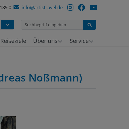
 189 0
info@artistravel.de
Suchen
h
Reiseziele
Über uns
Service
Andreas Noßmann)