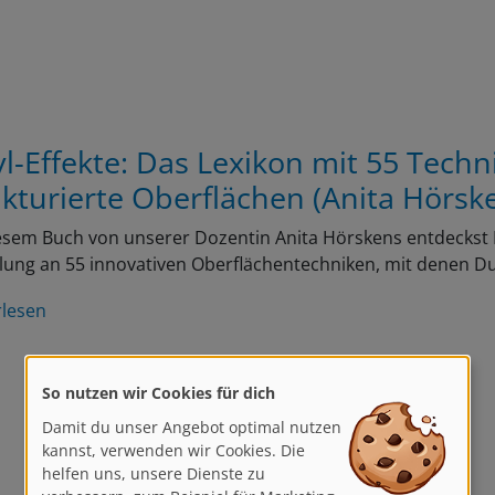
yl-Effekte: Das Lexikon mit 55 Techn
ukturierte Oberflächen (Anita Hörsk
esem Buch von unserer Dozentin Anita Hörskens entdeckst Du
ung an 55 innovativen Oberflächentechniken, mit denen D
rlesen
So nutzen wir Cookies für dich
Damit du unser Angebot optimal nutzen
kannst, verwenden wir Cookies. Die
helfen uns, unsere Dienste zu