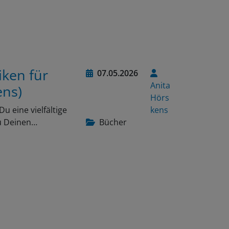
iken für
07.05.2026
Anita
ens)
Hörs
 eine vielfältige
kens
u Deinen…
Bücher