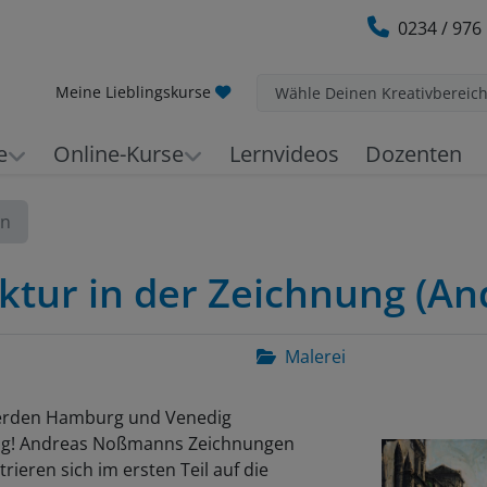
0234 / 976
Meine Lieblingskurse
Wähle Deinen Kreativbereic
e
Online-Kurse
Lernvideos
Dozenten
en
ektur in der Zeichnung (
Malerei
erden Hamburg und Venedig
ig! Andreas Noßmanns Zeichnungen
rieren sich im ersten Teil auf die