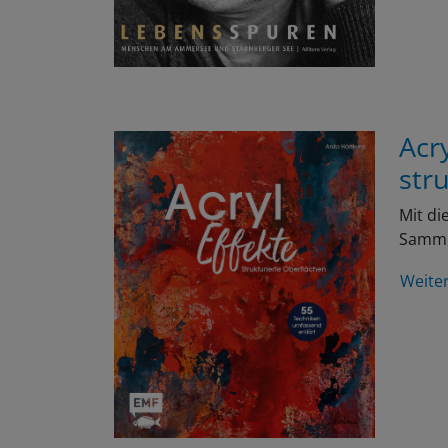
Acr
str
Mit di
Samml
Weite