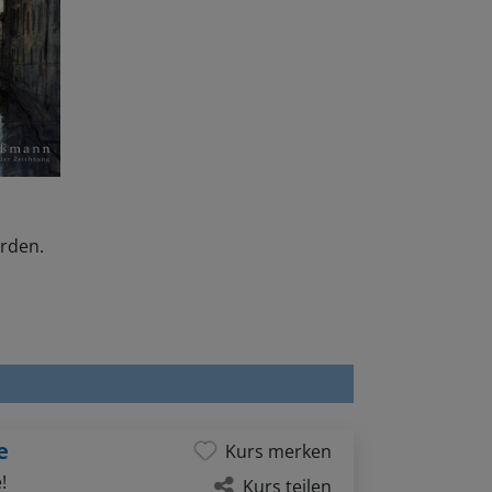
erden.
e
Kurs merken
!
Kurs teilen