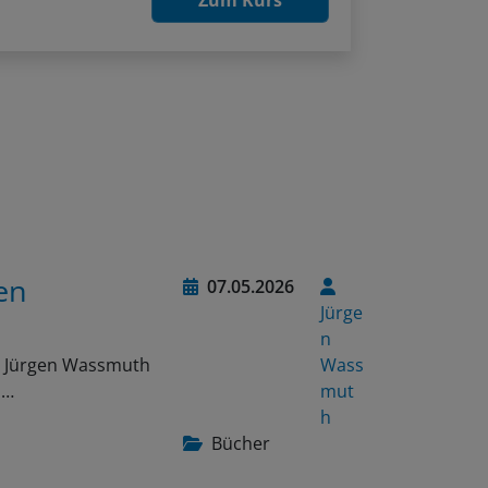
Zum Kurs
en
07.05.2026
Jürge
n
on Jürgen Wassmuth
Wass
n…
mut
h
Bücher