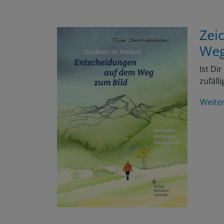
Zei
Weg
Ist Di
zufäll
Weite