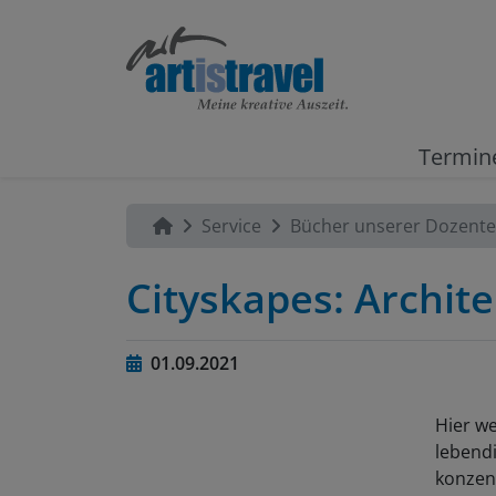
Termin
Service
Bücher unserer Dozent
Cityskapes: Archit
01.09.2021
Hier w
lebend
konzent