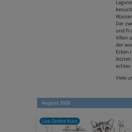
Lagunen
besuch
Wasser
Der zwe
und Fr
Villen
der wu
Ecken 
letzten
echtes 
Viele 
August 2026
Live Online Kurs