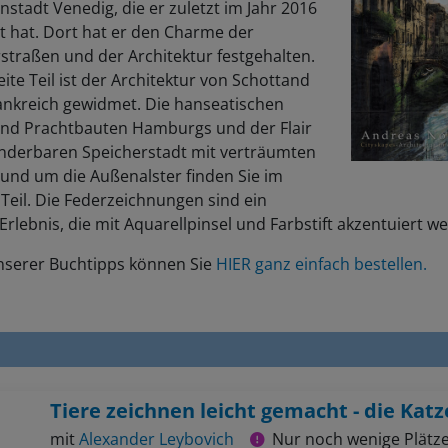
stadt Venedig, die er zuletzt im Jahr 2016
t hat. Dort hat er den Charme der
straßen und der Architektur festgehalten.
ite Teil ist der Architektur von Schottand
ankreich gewidmet. Die hanseatischen
 und Prachtbauten Hamburgs und der Flair
nderbaren Speicherstadt mit verträumten
rund um die Außenalster finden Sie im
 Teil. Die Federzeichnungen sind ein
Erlebnis, die mit Aquarellpinsel und Farbstift akzentuiert w
unserer Buchtipps können Sie
HIER ganz einfach bestellen.
Tiere zeichnen leicht gemacht - die Katz
mit
Alexander Leybovich
Nur noch wenige Plätze