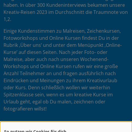
haben. In über 300 Kundeninterviews bekamen unsere
Kreativ-Reisen 2023 im Durchschnitt die Traumnote von
1,2.
Einige Kundenstimmen zu Malreisen, Zeichenkursen,
Fotoworkshops und Online Kursen findest Du in der
Rubrik ‚Über uns’ und unter dem Menüpunkt ‚Online-
Kurse’ auf diesen Seiten. Nach jeder Foto- oder
Malreise, aber auch nach unseren Wochenend-
Workshops und Online Kursen rufen wir eine große
Anzahl Teilnehmer an und fragen ausführlich nach
Eindrücken und Meinungen zu ihrem Kreativurlaub
oder Kurs. Denn schließlich wollen wir weiterhin
Spitzenklasse sein, wenn es um kreative Kurse im
Urlaub geht, egal ob Du malen, zeichnen oder
fotografieren willst!
So nutzen wir Cookies für dich