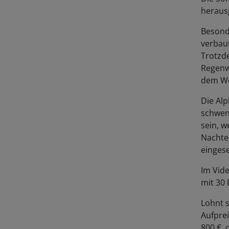
heraus
Besond
verbau
Trotzd
Regenw
dem W
Die Al
schwenk
sein, 
Nachtei
einges
Im Vide
mit 30
Lohnt s
Aufprei
800 €, 