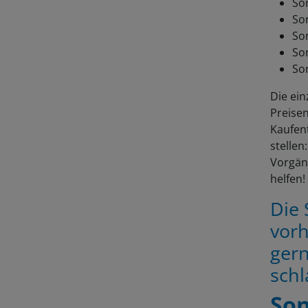
So
So
So
So
So
Die ein
Preise
Kaufent
stellen
Vorgän
helfen!
Die 
vorh
gern
schl
Son