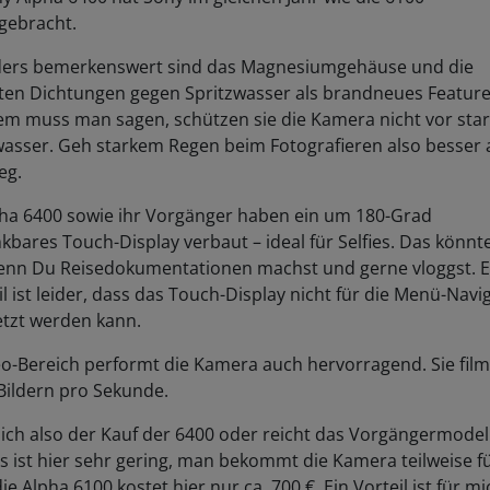
gebracht.
ers bemerkenswert sind das Magnesiumgehäuse und die
ten Dichtungen gegen Spritzwasser als brandneues Feature
em muss man sagen, schützen sie die Kamera nicht vor sta
asser. Geh starkem Regen beim Fotografieren also besser 
eg.
pha 6400 sowie ihr Vorgänger haben ein um 180-Grad
bares Touch-Display verbaut – ideal für Selfies. Das könnt
wenn Du Reisedokumentationen machst und gerne vloggst. E
l ist leider, dass das Touch-Display nicht für die Menü-Navi
etzt werden kann.
o-Bereich performt die Kamera auch hervorragend. Sie film
 Bildern pro Sekunde.
ich also der Kauf der 6400 oder reicht das Vorgängermodel
s ist hier sehr gering, man bekommt die Kamera teilweise fü
die Alpha 6100 kostet hier nur ca. 700 €. Ein Vorteil ist für mi