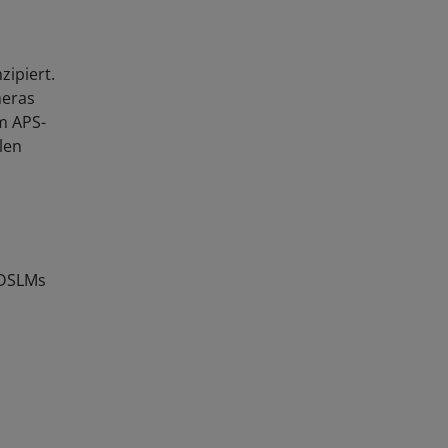
zipiert.
meras
m APS-
len
 DSLMs