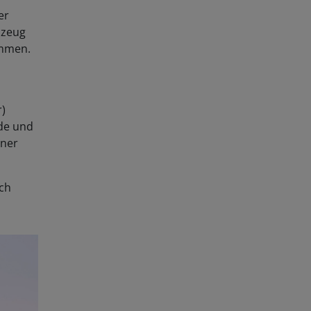
er
szeug
ommen.
r)
nde und
iner
ch