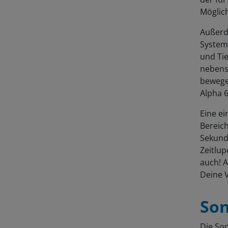
Möglich
Außerde
System
und Ti
nebensä
bewegen
Alpha 6
Eine e
Bereich
Sekunde
Zeitlu
auch! A
Deine 
Son
Die Son