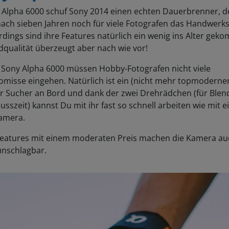
r Alpha 6000 schuf Sony 2014 einen echten Dauerbrenner, d
nach sieben Jahren noch für viele Fotografen das Handwerk
lerdings sind ihre Features natürlich ein wenig ins Alter gek
ldqualität überzeugt aber nach wie vor!
r Sony Alpha 6000 müssen Hobby-Fotografen nicht viele
misse eingehen. Natürlich ist ein (nicht mehr topmoderne
ler Sucher an Bord und dank der zwei Drehrädchen (für Ble
usszeit) kannst Du mit ihr fast so schnell arbeiten wie mit e
Kamera.
Features mit einem moderaten Preis machen die Kamera au
unschlagbar.