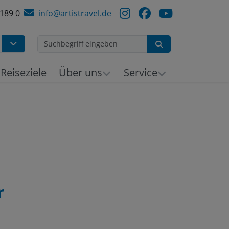
 189 0
info@artistravel.de
Suchen
h
Reiseziele
Über uns
Service
r