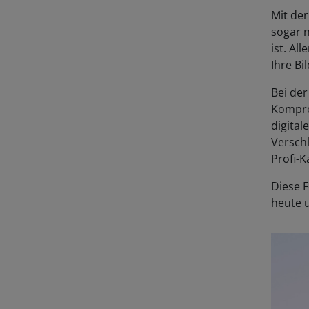
Mit de
sogar 
ist. Al
Ihre Bi
Bei de
Kompro
digita
Verschl
Profi-
Diese 
heute 