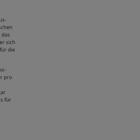
us-
schen
g das
er sich
für die
eo-
er pro
gar
s für