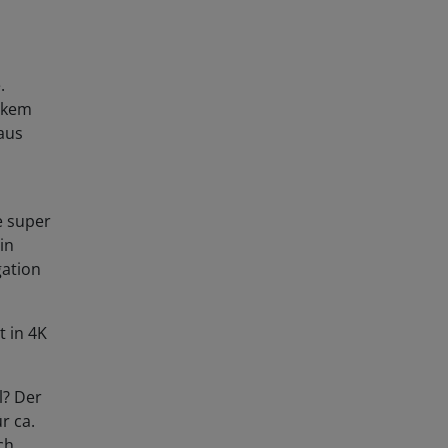
.
rkem
aus
e super
in
gation
t in 4K
l? Der
r ca.
ch