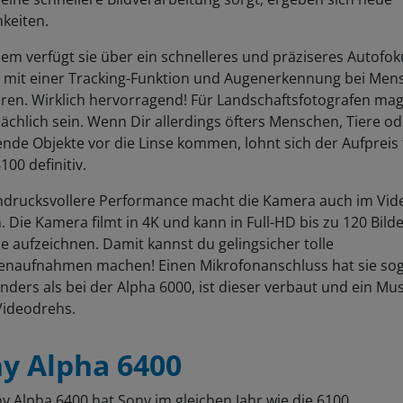
keiten.
m verfügt sie über ein schnelleres und präziseres Autofok
 mit einer Tracking-Funktion und Augenerkennung bei Men
eren. Wirklich hervorragend! Für Landschaftsfotografen ma
chlich sein. Wenn Dir allerdings öfters Menschen, Tiere od
de Objekte vor die Linse kommen, lohnt sich der Aufpreis 
100 definitiv.
indrucksvollere Performance macht die Kamera auch im Vid
. Die Kamera filmt in 4K und kann in Full-HD bis zu 120 Bild
 aufzeichnen. Damit kannst du gelingsicher tolle
penaufnahmen machen! Einen Mikrofonanschluss hat sie so
nders als bei der Alpha 6000, ist dieser verbaut und ein Mus
Videodrehs.
y Alpha 6400
y Alpha 6400 hat Sony im gleichen Jahr wie die 6100