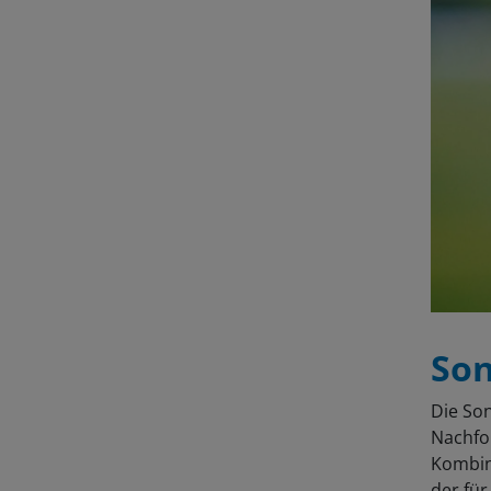
Son
Die So
Nachfol
Kombin
der für