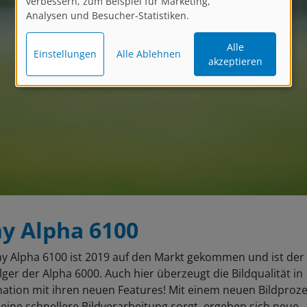
verbessern, zum Beispiel für Marketing,
Analysen und Besucher-Statistiken.
Alle
Einstellungen
Alle Ablehnen
akzeptieren
y Alpha 6100
ny Alpha 6100 ist 2019 auf den Markt gekommen und ist der
ger der Alpha 6000. Auch hier überzeugt die Bildqualität in
ation mit ihren neuen Features! Mit einem neuen Bildproze
 eine schnellere Bildverarbeitung sorgt, ergeben sich neue