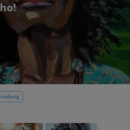
oho!
hreibung