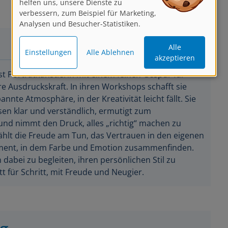
verbessern, zum Beispiel für Marketing,
Analysen und Besucher-Statistiken.
Alle
Einstellungen
Alle Ablehnen
akzeptieren
ist Porträtkünstlerin mit einem feinen Gespür für
 Ausdruckskraft. In ihren Workshops schafft sie
annte Atmosphäre, in der Kreativität leicht fällt. Sie
ssen klar und verständlich, ermutigt zum
und nimmt den Druck, alles „richtig“ machen zu
ählt die Freude am Tun, das Vertrauen in den eigenen
ment, in dem Farbe und Emotion zusammenfinden.
 dabei zu begleiten, ihren persönlichen Stil zu
tt für Schritt, mit Freude und Neugier.
ng