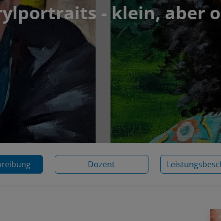
ylportraits - klein, aber 
hreibung
Dozent
Leistungsbesc