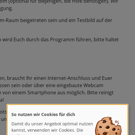
fügung.
-Raum beigetreten sein und ein Testbild auf der
in wird Euch durch das Programm führen, bitte haltet
, braucht Ihr einen Internet-Anschluss und Euer
sen sein oder über eine eingebaute Webcam
e von einem Smartphone aus möglich. Bitte reinigt
a!
So nutzen wir Cookies für dich
itsplatzes, Ihr werdet vor Start der Live-Session
und Euer Licht zu überprüfen!
Damit du unser Angebot optimal nutzen
kannst, verwenden wir Cookies. Die
helfen uns, unsere Dienste zu