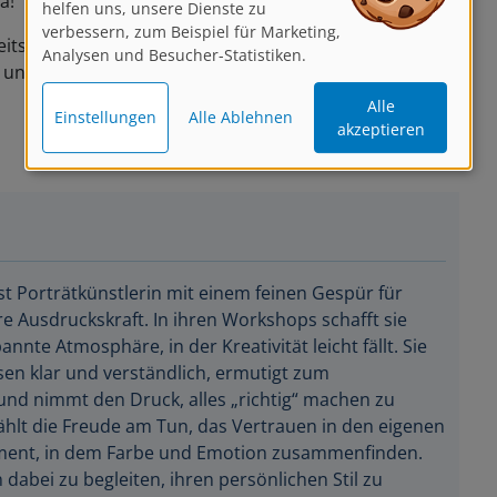
verbessern, zum Beispiel für Marketing,
Analysen und Besucher-Statistiken.
itsplatzes, Ihr werdet vor Start der Live-Session
und Euer Licht zu überprüfen!
Alle
Einstellungen
Alle Ablehnen
akzeptieren
ist Porträtkünstlerin mit einem feinen Gespür für
 Ausdruckskraft. In ihren Workshops schafft sie
annte Atmosphäre, in der Kreativität leicht fällt. Sie
ssen klar und verständlich, ermutigt zum
und nimmt den Druck, alles „richtig“ machen zu
ählt die Freude am Tun, das Vertrauen in den eigenen
ment, in dem Farbe und Emotion zusammenfinden.
 dabei zu begleiten, ihren persönlichen Stil zu
tt für Schritt, mit Freude und Neugier.