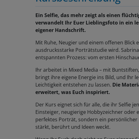
Ein Selfie, das mehr zeigt als einen flüc
verwandelt Ihr Euer Lieblingsfoto in ein le
eigener Handschrift.
Mit Ruhe, Neugier und einem offenen Blick e
ausdrucksstarke Porträtstudie wird. Sabrina 
entspannten Prozess: vom ersten Hinschauen
Ihr arbeitet in Mixed Media – mit Buntstiften
bringt ihre eigene Energie ins Bild, und Ihr l
Leichtigkeit entstehen zu lassen.
Die Materia
erweitert, was Euch inspiriert.
Der Kurs eignet sich für alle, die ihr Selfie
Einsteiger, neugierige Hobbyzeichner oder e
perfektes Porträt, sondern ein persönlicher
stärkt, berührt und Ideen weckt.
Wenn Ihr Euch doch nicht an Euer eigenes Sel