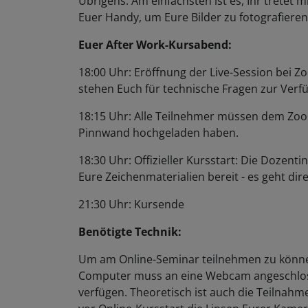
Euer Handy, um Eure Bilder zu fotografiere
Euer After Work-Kursabend:
18:00 Uhr: Eröffnung der Live-Session bei Zoo
stehen Euch für technische Fragen zur Ver
18:15 Uhr: Alle Teilnehmer müssen dem Zoom
Pinnwand hochgeladen haben.
18:30 Uhr: Offizieller Kursstart: Die Dozent
Eure Zeichenmaterialien bereit - es geht dire
21:30 Uhr: Kursende
Benötigte Technik:
Um am Online-Seminar teilnehmen zu können
Computer muss an eine Webcam angeschlos
verfügen. Theoretisch ist auch die Teilnahm
vor Online-Kursstart die Linsen Eurer Kamer