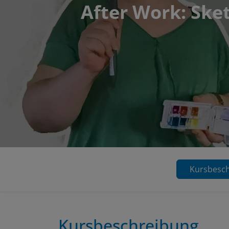
After Work: Sket
Kursbesc
Kursbeschreibung