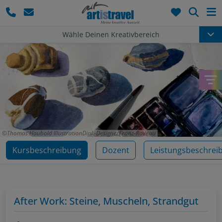
Such
Wähle Deinen Kreativbereich
Thomas Haubold IllustrationDipl.-DesignerFranz-Raveau
Kursbeschreibung
Dozent
Leistungsbeschrei
After Work: Steine, Muscheln, Strandgut