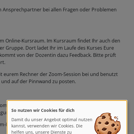
n Ansprechpartner bei allen Fragen oder Problemen
zum Online-Kursraum. Im Kursraum findet Ihr auch den
der Gruppe. Dort ladet Ihr im Laufe des Kurses Eure
ommt von der Dozentin dazu Feedback. Bitte prüft
rt.
t mit eurem Rechner der Zoom-Session bei und benutzt
n und auf der Pinnwand zu posten.
m (optional für diejenigen, die Hilfe benötigen). Wir
So nutzen wir Cookies für dich
fügung.
Damit du unser Angebot optimal nutzen
-Raum beigetreten sein und ein Testbild auf der
kannst, verwenden wir Cookies. Die
helfen uns, unsere Dienste zu