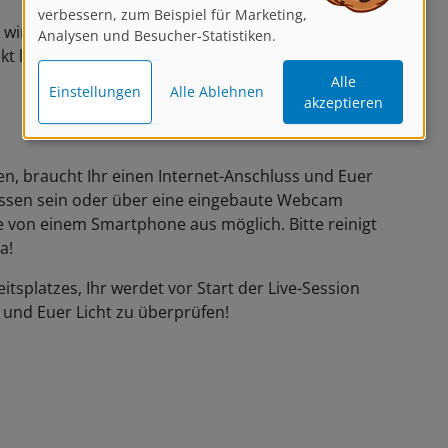
verbessern, zum Beispiel für Marketing,
Analysen und Besucher-Statistiken.
in wird Euch durch das Programm führen, bitte haltet
kt los!
Alle
Einstellungen
Alle Ablehnen
akzeptieren
, braucht Ihr einen Internet-Anschluss und Euer
sen sein oder über eine eingebaute Webcam
e von einem Smartphone aus möglich. Bitte reinigt
a!
itsplatzes, Ihr werdet vor Start der Live-Session
und Euer Licht zu überprüfen!