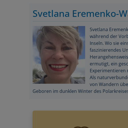
Svetlana Eremenko-W
Svetlana Eremenk
während der Vorb
Inseln. Wo sie ei
faszinierendes U
Herangehensweise 
ermutigt, ein ges
Experimentieren 
Als naturverbunde
von Wandern über
Geboren im dunklen Winter des Polarkreises, 