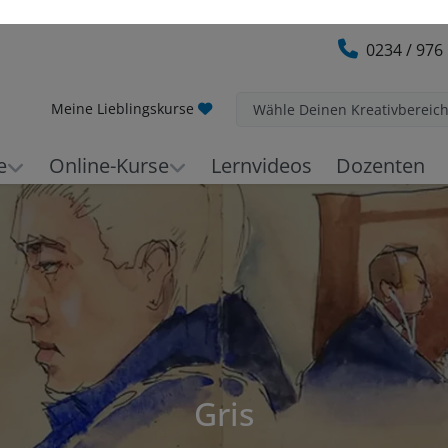
0234 / 976
Meine Lieblingskurse
Wähle Deinen Kreativbereic
e
Online-Kurse
Lernvideos
Dozenten
Gris