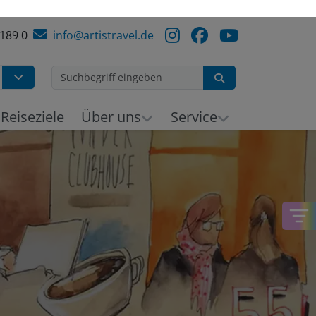
 189 0
info@artistravel.de
Suchen
h
Reiseziele
Über uns
Service