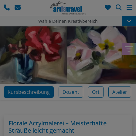
Such
Wähle Deinen Kreativbereich
Kursbeschreibung
Dozent
Ort
Atelier
Florale Acrylmalerei – Meisterhafte
Sträuße leicht gemacht