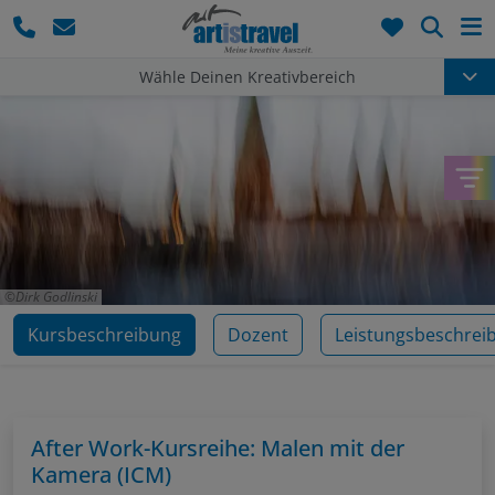
Such
Wähle Deinen Kreativbereich
Dirk Godlinski
Kursbeschreibung
Dozent
Leistungsbeschrei
After Work-Kursreihe: Malen mit der
Kamera (ICM)