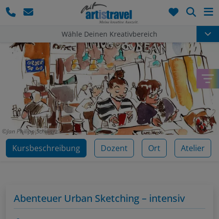
Such
Wähle Deinen Kreativbereich
Jan Philipp Schwarz
Kursbeschreibung
Dozent
Ort
Atelier
Abenteuer Urban Sketching – intensiv