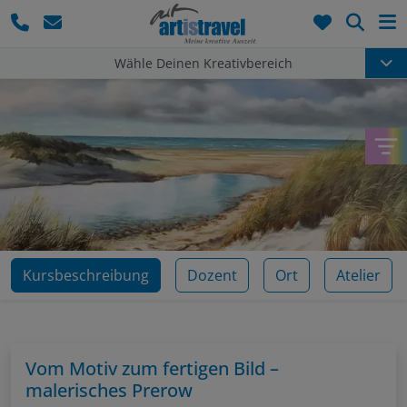
Such
Wähle Deinen Kreativbereich
Kursbeschreibung
Dozent
Ort
Atelier
Vom Motiv zum fertigen Bild –
malerisches Prerow