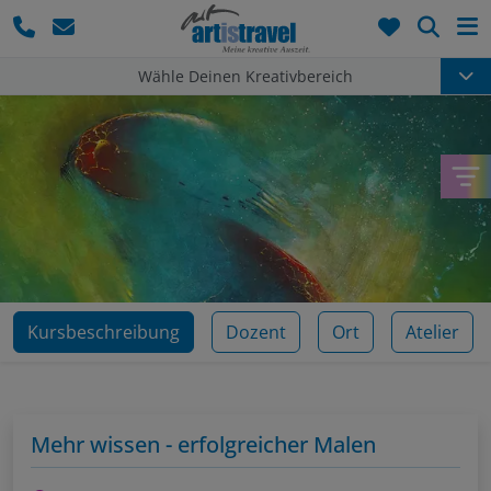
Such
Wähle Deinen Kreativbereich
Kursbeschreibung
Dozent
Ort
Atelier
Mehr wissen - erfolgreicher Malen