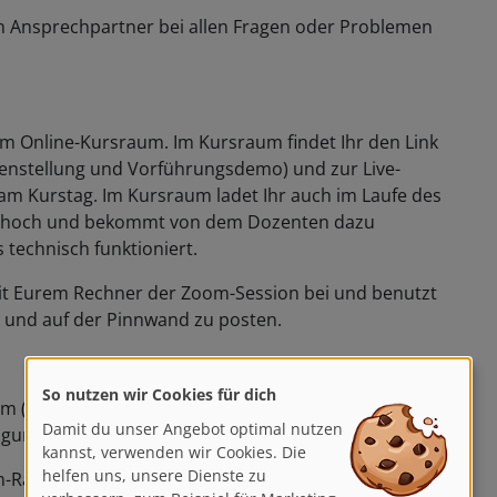
n Ansprechpartner bei allen Fragen oder Problemen
zum Online-Kursraum. Im Kursraum findet Ihr den Link
enstellung und Vorführungsdemo) und zur Live-
m Kurstag. Im Kursraum ladet Ihr auch im Laufe des
se hoch und bekommt von dem Dozenten dazu
s technisch funktioniert.
t mit Eurem Rechner der Zoom-Session bei und benutzt
n und auf der Pinnwand zu posten.
So nutzen wir Cookies für dich
 (optional für diejenigen, die Hilfe benötigen). Wir
Damit du unser Angebot optimal nutzen
fügung.
kannst, verwenden wir Cookies. Die
helfen uns, unsere Dienste zu
Raum beigetreten sein und ein Testbild auf der