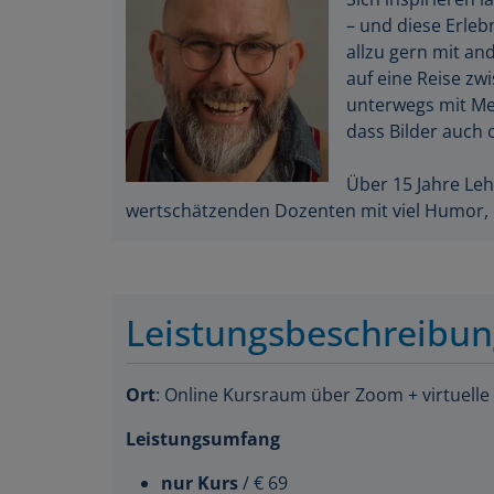
– und diese Erleb
allzu gern mit a
auf eine Reise zw
unterwegs mit Me
dass Bilder auch
Über 15 Jahre Le
wertschätzenden Dozenten mit viel Humor, de
Leistungsbeschreibu
Ort
: Online Kursraum über Zoom + virtuelle
Leistungsumfang
nur Kurs
/ € 69