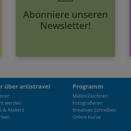
Abonniere unseren
Newsletter!
 über artistravel
Programm
encer
Malen/Zeichnen
nt werden
Fotografieren
s & Ateliers
Kreatives Schreiben
rben
Online Kurse