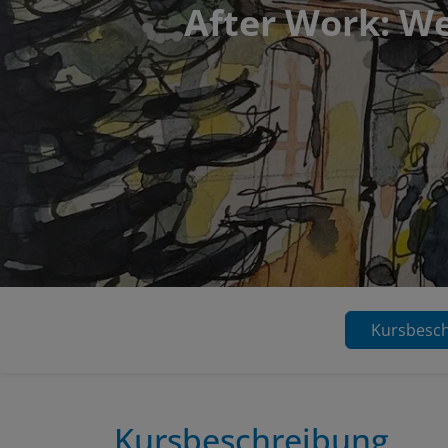
After Work: We
Kursbesc
Kursbeschreibung