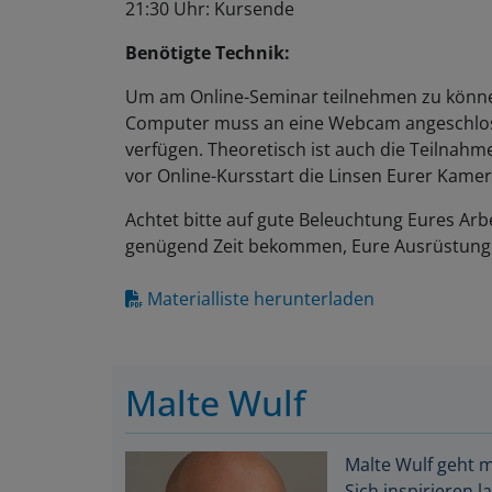
21:30 Uhr: Kursende
Benötigte Technik:
Um am Online-Seminar teilnehmen zu können
Computer muss an eine Webcam angeschlos
verfügen. Theoretisch ist auch die Teilnahm
vor Online-Kursstart die Linsen Eurer Kamer
Achtet bitte auf gute Beleuchtung Eures Arbe
genügend Zeit bekommen, Eure Ausrüstung 
Materialliste herunterladen
Malte Wulf
Malte Wulf geht 
Sich inspirieren 