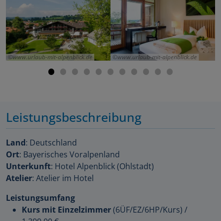
www.urlaub-mit-alpenblick.de
www.urlaub-mit-alpenblick.de
Leistungsbeschreibung
Land
: Deutschland
Ort
: Bayerisches Voralpenland
Unterkunft
: Hotel Alpenblick (Ohlstadt)
Atelier
: Atelier im Hotel
Leistungsumfang
Kurs mit Einzelzimmer
(6ÜF/EZ/6HP/Kurs)
/