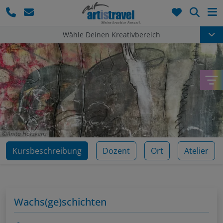
Such
Wähle Deinen Kreativbereich
Anita Hörskens
Kursbeschreibung
Dozent
Ort
Atelier
Wachs(ge)schichten