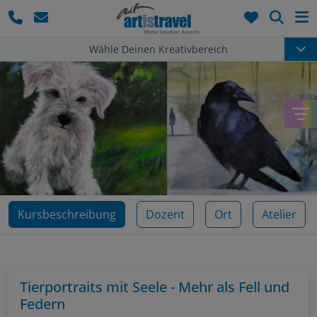
Such
Wähle Deinen Kreativbereich
Kursbeschreibung
Dozent
Ort
Atelier
Tierportraits mit Seele - Mehr als Fell und
Federn