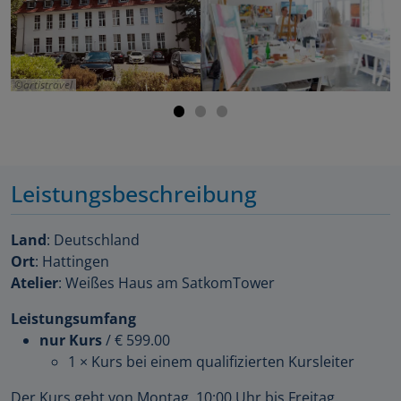
artistravel
Leistungsbeschreibung
Land
: Deutschland
Ort
: Hattingen
Atelier
: Weißes Haus am SatkomTower
Leistungsumfang
nur Kurs
/
€ 599.00
1 × Kurs bei einem qualifizierten Kursleiter
Der Kurs geht von Montag, 10:00 Uhr bis Freitag.