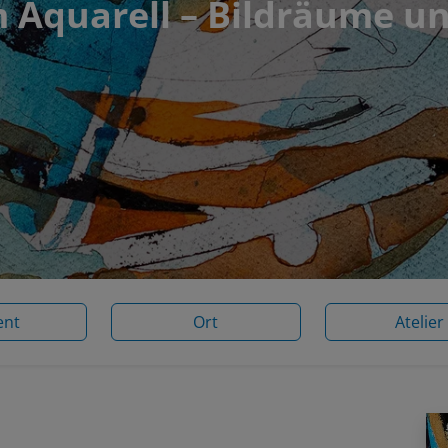
 Aquarell – Bildräume u
ent
Ort
Atelier