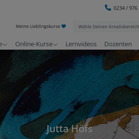
0234 / 976
Meine Lieblingskurse
Wähle Deinen Kreativbereic
e
Online-Kurse
Lernvideos
Dozenten
Jutta Höfs