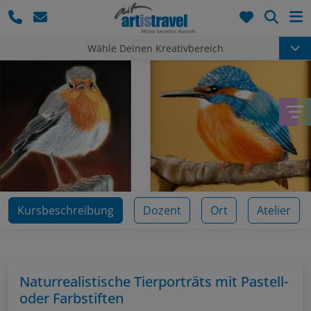
Such
Wähle Deinen Kreativbereich
Kursbeschreibung
Dozent
Ort
Atelier
Naturrealistische Tierporträts mit Pastell-
oder Farbstiften