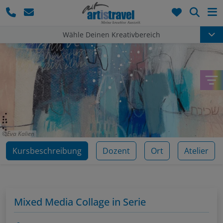
Such
Wähle Deinen Kreativbereich
Eva Kalien
Kursbeschreibung
Dozent
Ort
Atelier
Mixed Media Collage in Serie