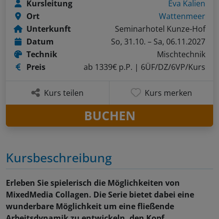
Kursleitung
Eva Kalien
Ort
Wattenmeer
Unterkunft
Seminarhotel Kunze-Hof
Datum
So, 31.10. – Sa, 06.11.2027
Technik
Mischtechnik
Preis
ab 1339€ p.P.
| 6ÜF/DZ/6VP/Kurs
Kurs teilen
Kurs merken
BUCHEN
Kursbeschreibung
Erleben Sie spielerisch die Möglichkeiten von
MixedMedia Collagen. Die Serie bietet dabei eine
wunderbare Möglichkeit um eine fließende
Arbeitsdynamik zu entwickeln, den Kopf