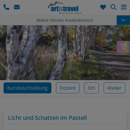
Such
Wähle Deinen Kreativbereich
Kursbeschreibung
Dozent
Ort
Atelier
Licht und Schatten im Pastell