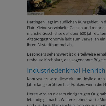
artistravel
Hattingen liegt im südlichen Ruhrgebiet. In
Flair. Kleine verwinkelte Gassen und mehr a
manche Geschichte der über 600 Jahre alten
Altstadtgastronomie lädt zum Verweilen ein 
Ihren Altstadtbummel ab.
Besonders sehenswert ist die teilweise erha
umbaute Kirchplatz, das sogenannte Bügelei
Industriedenkmal Henrich
Kontrastiert wird diese Altstadt-Idylle durc
Jahre lang sprühten hier Funken, wenn die H
Heute wird an diesem einzigartigen Original
lebendig gemacht. Weitere sehenswerte Mot
und die Burg ‚Blankenstein‘, von wo aus man