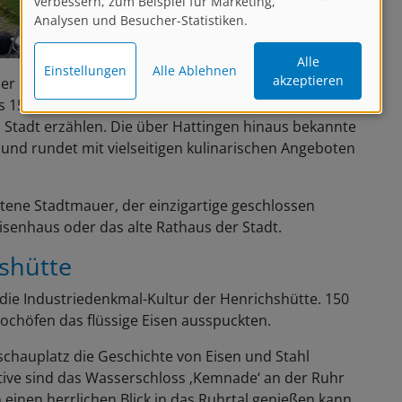
verbessern, zum Beispiel für Marketing,
Analysen und Besucher-Statistiken.
Alle
Einstellungen
Alle Ablehnen
akzeptieren
 der malerischen Altstadt umfängt Euch historisches
ls 150 liebevoll hergerichtete Fachwerkhäuser können
 Stadt erzählen. Die über Hattingen hinaus bekannte
und rundet mit vielseitigen kulinarischen Angeboten
ltene Stadtmauer, der einzigartige geschlossen
senhaus oder das alte Rathaus der Stadt.
shütte
h die Industriedenkmal-Kultur der Henrichshütte. 150
ochöfen das flüssige Eisen ausspuckten.
schauplatz die Geschichte von Eisen und Stahl
ive sind das Wasserschloss ‚Kemnade‘ an der Ruhr
 einen herrlichen Blick in das Ruhrtal genießen kann.